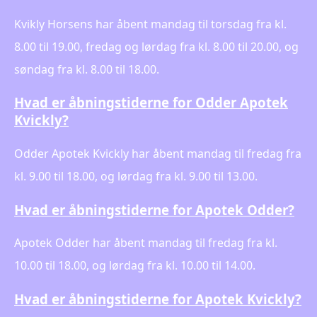
Kvikly Horsens har åbent mandag til torsdag fra kl.
8.00 til 19.00, fredag og lørdag fra kl. 8.00 til 20.00, og
søndag fra kl. 8.00 til 18.00.
Hvad er åbningstiderne for Odder Apotek
Kvickly?
Odder Apotek Kvickly har åbent mandag til fredag fra
kl. 9.00 til 18.00, og lørdag fra kl. 9.00 til 13.00.
Hvad er åbningstiderne for Apotek Odder?
Apotek Odder har åbent mandag til fredag fra kl.
10.00 til 18.00, og lørdag fra kl. 10.00 til 14.00.
Hvad er åbningstiderne for Apotek Kvickly?