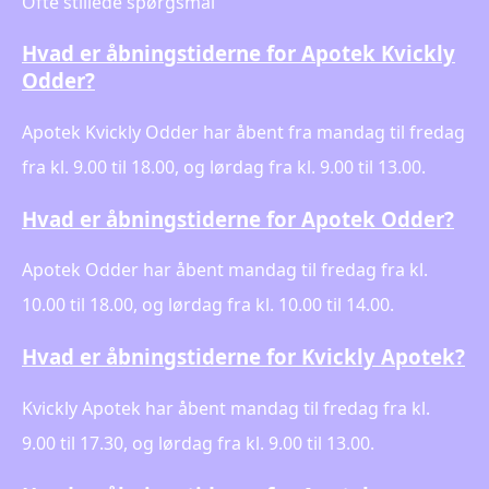
Ofte stillede spørgsmål
Hvad er åbningstiderne for Apotek Kvickly
Odder?
Apotek Kvickly Odder har åbent fra mandag til fredag
fra kl. 9.00 til 18.00, og lørdag fra kl. 9.00 til 13.00.
Hvad er åbningstiderne for Apotek Odder?
Apotek Odder har åbent mandag til fredag fra kl.
10.00 til 18.00, og lørdag fra kl. 10.00 til 14.00.
Hvad er åbningstiderne for Kvickly Apotek?
Kvickly Apotek har åbent mandag til fredag fra kl.
9.00 til 17.30, og lørdag fra kl. 9.00 til 13.00.