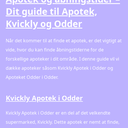
Dit guide til Apotek,
Kvickly og Odder
Når det kommer til at finde et apotek, er det vigtigt at
vide, hvor du kan finde åbningstiderne for de
forskellige apoteker i dit område. I denne guide vil vi
dække apoteker såsom Kvickly Apotek i Odder og
Apoteket Odder i Odder.
Kvickly Apotek i Odder
Kvickly Apotek i Odder er en del af det velkendte
supermarked, Kvickly. Dette apotek er nemt at finde,