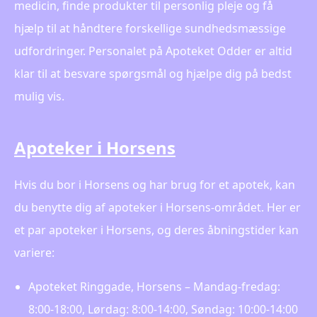
medicin, finde produkter til personlig pleje og få
hjælp til at håndtere forskellige sundhedsmæssige
udfordringer. Personalet på Apoteket Odder er altid
klar til at besvare spørgsmål og hjælpe dig på bedst
mulig vis.
Apoteker i Horsens
Hvis du bor i Horsens og har brug for et apotek, kan
du benytte dig af apoteker i Horsens-området. Her er
et par apoteker i Horsens, og deres åbningstider kan
variere:
Apoteket Ringgade, Horsens – Mandag-fredag:
8:00-18:00, Lørdag: 8:00-14:00, Søndag: 10:00-14:00