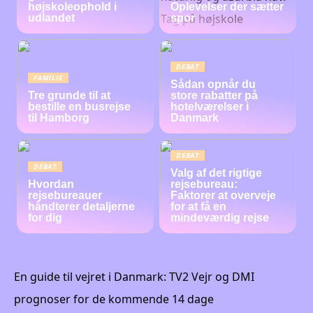
højskoleophold i
Oplevelser der sætter
udlandet
spor
DEBAT
FAMILIE
Sådan opnår du
Tre grunde til at
store rabatter på
bestille en busrejse
hotelværelser i
til Hamborg
Danmark
DEBAT
DEBAT
Valg af det rigtige
Hvordan
rejsebureau:
rejsebureauer
Faktorer at overveje
håndterer detaljerne
for at få en
for dig
mindeværdig rejse
En guide til vejret i Danmark: TV2 Vejr og DMI
prognoser for de kommende 14 dage