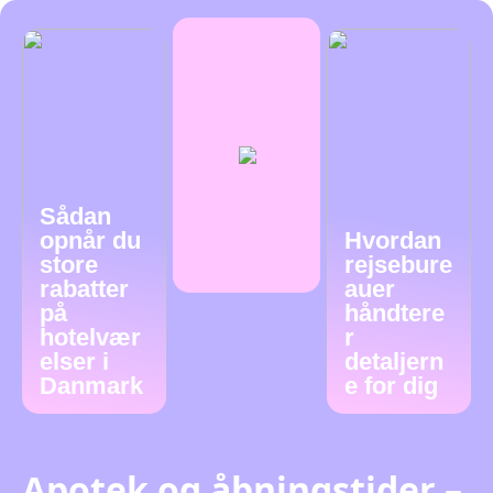
Sådan
opnår du
Hvordan
store
rejsebure
rabatter
auer
på
håndtere
hotelvær
r
elser i
detaljern
Danmark
e for dig
Apotek og åbningstider –