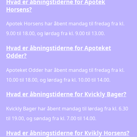
Hvad er åbningstiderne for Apotek
Horsens?
Apotek Horsens har åbent mandag til fredag fra kl.
9.00 til 18.00, og lørdag fra kl. 9.00 til 13.00.
Hvad er åbningstiderne for Apoteket
Odder?
Apoteket Odder har åbent mandag til fredag fra kl.
10.00 til 18.00, og lørdag fra kl. 10.00 til 14.00.
Hvad er åbningstiderne for Kvickly Bager?
Kvickly Bager har åbent mandag til lørdag fra kl. 6.30
til 19.00, og søndag fra kl. 7.00 til 14.00.
Hvad er åbningstiderne for Kvikly Horsens?