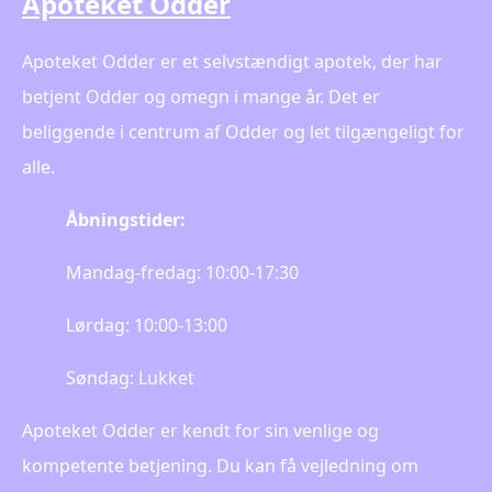
Apoteket Odder
Apoteket Odder er et selvstændigt apotek, der har
betjent Odder og omegn i mange år. Det er
beliggende i centrum af Odder og let tilgængeligt for
alle.
Åbningstider:
Mandag-fredag: 10:00-17:30
Lørdag: 10:00-13:00
Søndag: Lukket
Apoteket Odder er kendt for sin venlige og
kompetente betjening. Du kan få vejledning om