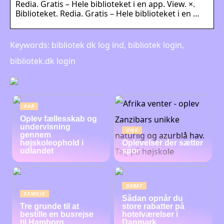
Redia. Gratis – Hele biblioteket i en app. View. ×.
Biblioteket. Redia. Gratis – Hele biblioteket i en …
Keywords: bibliotek dk log ind, bibliotek login,
bibliotek.dk login
PAR
Oplev fællesskab og
undervisning
UNG
gennem
højskoleophold i
Oplevelser der sætter
udlandet
spor
DEBAT
FAMILIE
Sådan opnår du
Tre grunde til at
store rabatter på
bestille en busrejse
hotelværelser i
til Hamborg
Danmark