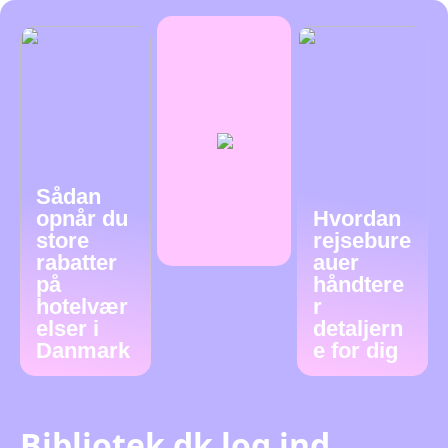
Sådan
opnår du
Hvordan
store
rejsebure
rabatter
auer
på
håndtere
hotelvær
r
elser i
detaljern
Danmark
e for dig
Bibliotek dk log ind