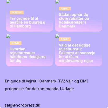
DEBAT
FAMILIE
Sådan opnår du
Tre grunde til at
store rabatter på
bestille en busrejse
hotelværelser i
til Hamborg
Danmark
DEBAT
DEBAT
Valg af det rigtige
Hvordan
rejsebureau:
rejsebureauer
Faktorer at overveje
håndterer detaljerne
for at få en
for dig
mindeværdig rejse
En guide til vejret i Danmark: TV2 Vejr og DMI
prognoser for de kommende 14 dage
salg@nordpress.dk