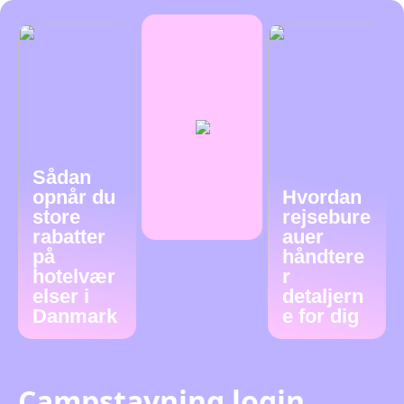
Sådan
opnår du
Hvordan
store
rejsebure
rabatter
auer
på
håndtere
hotelvær
r
elser i
detaljern
Danmark
e for dig
Campstavning login