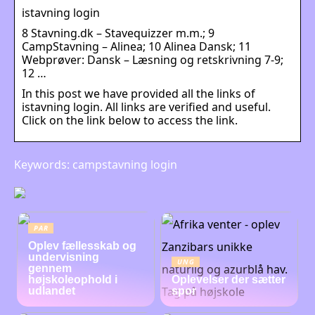
istavning login
8 Stavning.dk – Stavequizzer m.m.; 9
CampStavning – Alinea; 10 Alinea Dansk; 11
Webprøver: Dansk – Læsning og retskrivning 7-9;
12 …
In this post we have provided all the links of
istavning login. All links are verified and useful.
Click on the link below to access the link.
Keywords: campstavning login
PAR
Oplev fællesskab og
undervisning
UNG
gennem
højskoleophold i
Oplevelser der sætter
udlandet
spor