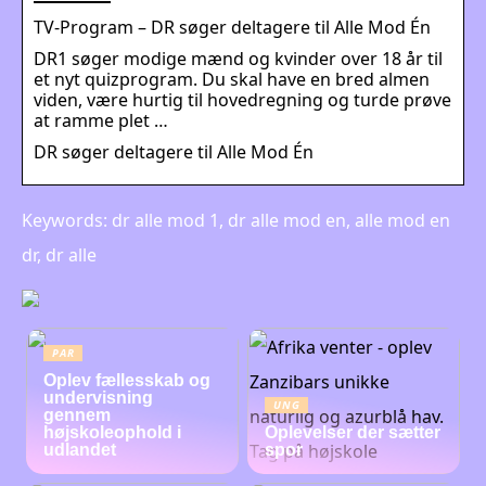
TV-Program – DR søger deltagere til Alle Mod Én
DR1 søger modige mænd og kvinder over 18 år til
et nyt quizprogram. Du skal have en bred almen
viden, være hurtig til hovedregning og turde prøve
at ramme plet …
DR søger deltagere til Alle Mod Én
Keywords: dr alle mod 1, dr alle mod en, alle mod en
dr, dr alle
PAR
Oplev fællesskab og
undervisning
UNG
gennem
højskoleophold i
Oplevelser der sætter
udlandet
spor