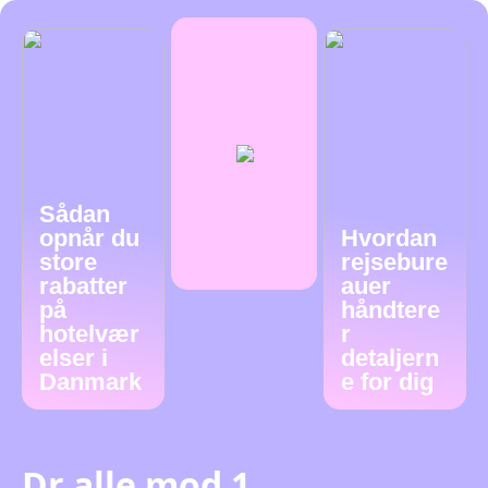
Sådan
opnår du
Hvordan
store
rejsebure
rabatter
auer
på
håndtere
hotelvær
r
elser i
detaljern
Danmark
e for dig
Dr alle mod 1