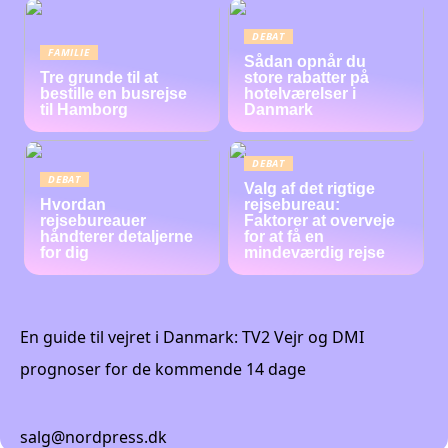
DEBAT
FAMILIE
Sådan opnår du
Tre grunde til at
store rabatter på
bestille en busrejse
hotelværelser i
til Hamborg
Danmark
DEBAT
DEBAT
Valg af det rigtige
Hvordan
rejsebureau:
rejsebureauer
Faktorer at overveje
håndterer detaljerne
for at få en
for dig
mindeværdig rejse
En guide til vejret i Danmark: TV2 Vejr og DMI
prognoser for de kommende 14 dage
salg@nordpress.dk