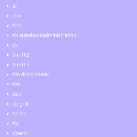
tlf
tlfnr
tlife
tlk ejendomsadministration
tlk
tlm 102
tlm 103
tlm dieselteknik
tlm
tlou
tlp golf
tlp lan
tlp
tlparty