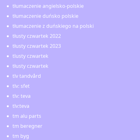
tłumaczenie angielsko-polskie
tłumaczenie duńsko polskie
tłumaczenie z duńskiego na polski
tłusty czwartek 2022
tłusty czwartek 2023
tlusty czwartek
tłusty czwartek
tlv tandvård
tlv: sfet
tlv: teva
tlv:teva
tm alu parts
tm beregner
tm byg