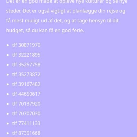
Det er en god måde at opleve nye kulturer og se nye
steder. Det er også vigtigt at planlægge din rejse og
få mest muligt ud af det, og at tage hensyn til dit
budget, så du kan få en god ferie.
tlf 30871970
tlf 32221895
tlf 35257758
tlf 35273872
tlf 39167482
tlf 44650617
tlf 70137920
tlf 70707030
tlf 77411133
tlf 87391668