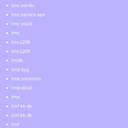
tmc nordic
tmc service aps
tmc stock
tmc
tmc2208
tmc2209
tmdb
tme byg
tme solutions
tme-elnet
tme
tmf kk dk
tmf.kk.dk
tmf