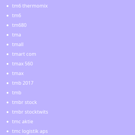
tm6 thermomix
tm6
tm680
tma
tmall
tmart com
tmax 560
tmax
tmb 2017
tmb
tmbr stock
tmbr stocktwits
tmc aktie
tmc logistik aps