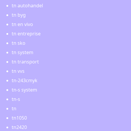
tn autohandel
tn byg
tn en vivo
tn entreprise
tn sko
tn system
tn transport
tn vvs
tn-243cmyk
tn-s system
tn-s
tn
tn1050
tn2420