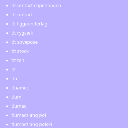
tlscontact copenhagen
tlscontact
tlt liggeunderlag
tlt rygsæk
tlt sovepose
tlt stock
tlt telt
tlt
tlu
tluamcz
tlum
tlumac
tlumacz ang pol
tłumacz ang polski