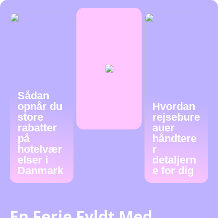
Sådan
opnår du
Hvordan
store
rejsebure
rabatter
auer
på
håndtere
hotelvær
r
elser i
detaljern
Danmark
e for dig
En Ferie Fyldt Med