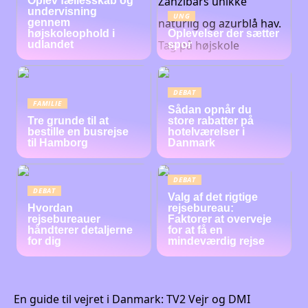
Oplev fællesskab og
undervisning
UNG
gennem
højskoleophold i
Oplevelser der sætter
udlandet
spor
DEBAT
FAMILIE
Sådan opnår du
Tre grunde til at
store rabatter på
bestille en busrejse
hotelværelser i
til Hamborg
Danmark
DEBAT
DEBAT
Valg af det rigtige
Hvordan
rejsebureau:
rejsebureauer
Faktorer at overveje
håndterer detaljerne
for at få en
for dig
mindeværdig rejse
En guide til vejret i Danmark: TV2 Vejr og DMI