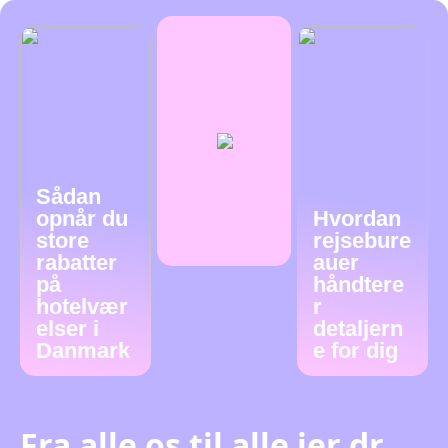
Sådan
opnår du
Hvordan
store
rejsebure
rabatter
auer
på
håndtere
hotelvær
r
elser i
detaljern
Danmark
e for dig
Fra alle os til alle jer dr