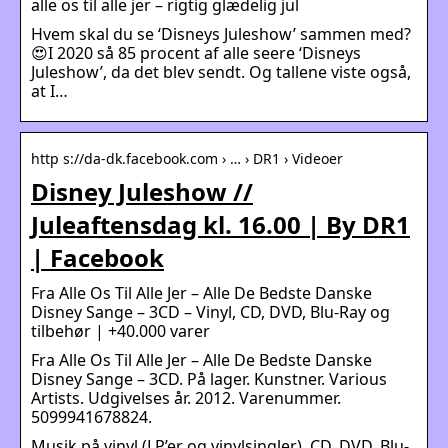
alle os til alle jer – rigtig glædelig jul
Hvem skal du se ‘Disneys Juleshow’ sammen med?
😍I 2020 så 85 procent af alle seere ‘Disneys
Juleshow’, da det blev sendt. Og tallene viste også,
at I…
http s://da-dk.facebook.com › … › DR1 › Videoer
Disney Juleshow //
Juleaftensdag kl. 16.00 | By DR1
| Facebook
Fra Alle Os Til Alle Jer – Alle De Bedste Danske
Disney Sange – 3CD – Vinyl, CD, DVD, Blu-Ray og
tilbehør | +40.000 varer
Fra Alle Os Til Alle Jer – Alle De Bedste Danske
Disney Sange – 3CD. På lager. Kunstner. Various
Artists. Udgivelses år. 2012. Varenummer.
5099941678824.
Musik på vinyl (LP’er og vinylsingler), CD, DVD, Blu-