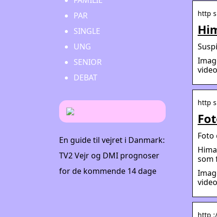
FAMILIE
http 
PAR
Him
SINGLE
Suspi
UNG
Image
SENIOR
vide
DEBAT
http s
Fot
Foto 
En guide til vejret i Danmark:
Himal
TV2 Vejr og DMI prognoser
som f
for de kommende 14 dage
Image
video
http :