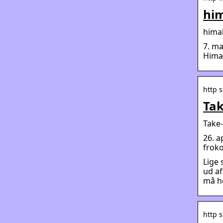
him
himal
7. ma
Himal
http 
Tak
Take
26. a
froko
Lige 
ud af
må ho
http s