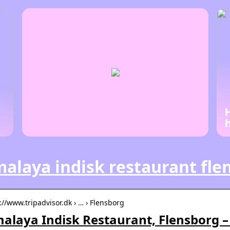
alaya indisk restaurant fle
://www.tripadvisor.dk › … › Flensborg
alaya Indisk Restaurant, Flensborg –