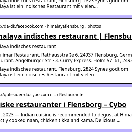
aya indisches restaurant, Flensburg. 2823 Synes godt om · 7
aya ist ein indisches Restaurant mit vielen…
s://da-dk.facebook.com › himalayaflensburg › photos
alaya indisches restaurant | Flensbu
aya indisches restaurant
alimar Restaurant. Rathausstraße 6, 24937 Flensburg, Germa
urant. Angelburger Str. · 3. Curry Express. Holm 57 -61, 249
aya indisches restaurant, Flensburg. 2824 Synes godt om · 8
aya ist ein indisches Restaurant mit vielen…
s://gulesider-da.cybo.com › … › Restauranter
iske restauranter i Flensborg – Cybo
b. 2023 — Indian cuisine is recommended to degust at Himala
ctly cooked naan, chicken tikka and kama. Delicious …