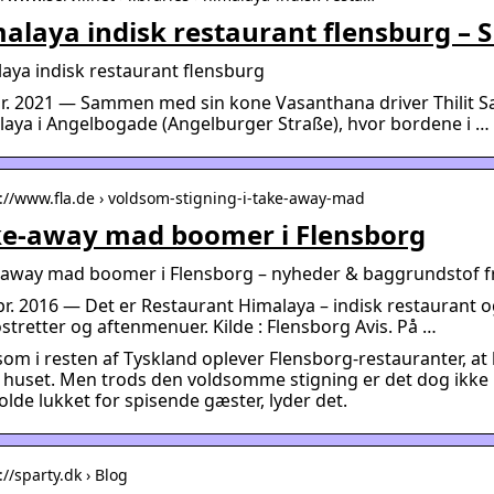
alaya indisk restaurant flensburg – 
aya indisk restaurant flensburg
r. 2021 — Sammen med sin kone Vasanthana driver Thilit S
aya i Angelbogade (Angelburger Straße), hvor bordene i …
s://www.fla.de › voldsom-stigning-i-take-away-mad
e-away mad boomer i Flensborg
-away mad boomer i Flensborg – nyheder & baggrundstof fr
pr. 2016 — Det er Restaurant Himalaya – indisk restaurant o
stretter og aftenmenuer. Kilde : Flensborg Avis. På …
som i resten af Tyskland oplever Flensborg-restauranter, at
 huset. Men trods den voldsomme stigning er det dog ikke n
lde lukket for spisende gæster, lyder det.
://sparty.dk › Blog