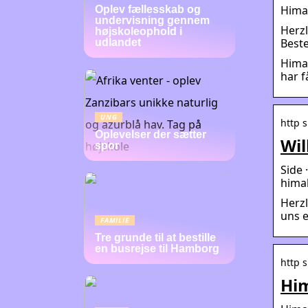
Himal
Oplev fællesskab og
undervisning gennem
Herzl
højskoleophold i
Beste
udlandet
Himal
har f
UNG
http 
Oplevelser der sætter
Wil
spor
Side 
hima
Herzl
uns e
FAMILIE
Tre grunde til at bestille
en busrejse til Hamborg
http 
Him