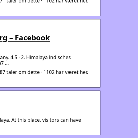
1 taler om dette · 1102 har været her.
rg – Facebook
ny. 4.5 · 2. Himalaya indisches
37 …
7 taler om dette · 1102 har været her.
ya. At this place, visitors can have