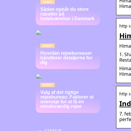
Himal
DEBAT
Himal
Sådan opnår du store
rabatter på
hotelværelser i Danmark
http 
Him
Himal
DEBAT
Hvordan rejsebureauer
1. Sh
håndterer detaljerne for
Resta
dig
Himal
Himal
DEBAT
Valg af det rigtige
http 
rejsebureau: Faktorer at
Ind
overveje for at få en
mindeværdig rejse
7. fe
perfe