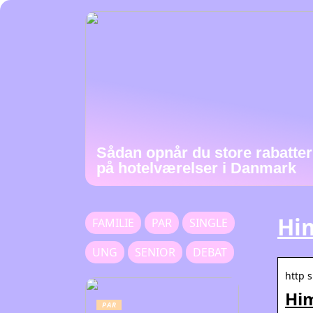
Sådan opnår du store rabatter
på hotelværelser i Danmark
Him
FAMILIE
PAR
SINGLE
UNG
SENIOR
DEBAT
http s
Him
PAR