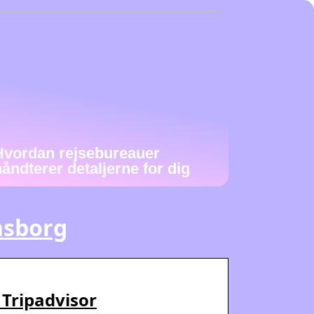
Hvordan rejsebureauer
håndterer detaljerne for dig
nsborg
 Tripadvisor