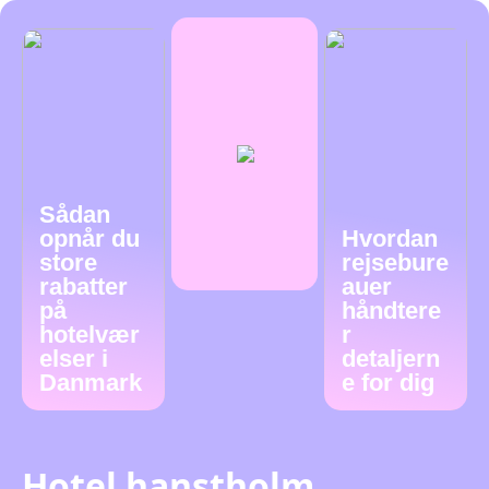
Sådan
opnår du
Hvordan
store
rejsebure
rabatter
auer
på
håndtere
hotelvær
r
elser i
detaljern
Danmark
e for dig
Hotel hanstholm