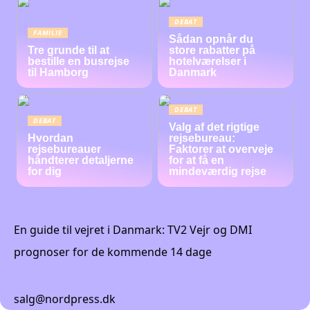
DEBAT
FAMILIE
Sådan opnår du
Tre grunde til at
store rabatter på
bestille en busrejse
hotelværelser i
til Hamborg
Danmark
DEBAT
DEBAT
Valg af det rigtige
Hvordan
rejsebureau:
rejsebureauer
Faktorer at overveje
håndterer detaljerne
for at få en
for dig
mindeværdig rejse
En guide til vejret i Danmark: TV2 Vejr og DMI
prognoser for de kommende 14 dage
salg@nordpress.dk