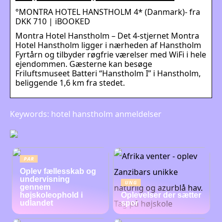
°MONTRA HOTEL HANSTHOLM 4* (Danmark)- fra
DKK 710 | iBOOKED
Montra Hotel Hanstholm – Det 4-stjernet Montra
Hotel Hanstholm ligger i nærheden af Hanstholm
Fyrtårn og tilbyder røgfrie værelser med WiFi i hele
ejendommen. Gæsterne kan besøge
Friluftsmuseet Batteri “Hanstholm I” i Hanstholm,
beliggende 1,6 km fra stedet.
Keywords: hotel hanstholm anmeldelser
PAR
Oplev fællesskab og
undervisning
UNG
gennem
højskoleophold i
Oplevelser der sætter
udlandet
spor