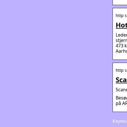
http 
Hot
Leder
stjer
473 k
Aarh
http 
Sca
Scand
Besøg
på A
Keywor