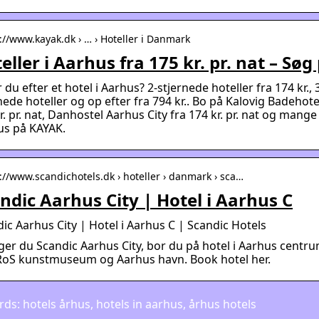
s://www.kayak.dk › … › Hoteller i Danmark
eller i Aarhus fra 175 kr. pr. nat – Sø
 du efter et hotel i Aarhus? 2-stjernede hoteller fra 174 kr., 
nede hoteller og op efter fra 794 kr.. Bo på Kalovig Badehotel
r. pr. nat, Danhostel Aarhus City fra 174 kr. pr. nat og mange
us på KAYAK.
s://www.scandichotels.dk › hoteller › danmark › sca…
ndic Aarhus City | Hotel i Aarhus C
ic Aarhus City | Hotel i Aarhus C | Scandic Hotels
er du Scandic Aarhus City, bor du på hotel i Aarhus centrum
RoS kunstmuseum og Aarhus havn. Book hotel her.
ds: hotels århus, hotels in aarhus, århus hotels