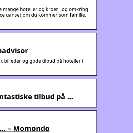
e mange hoteller og kroer i og omkring
vice uanset om du kommer som familie,
ipadvisor
r, billeder og gode tilbud på hoteller i
ntastiske tilbud på …
ige … – Momondo