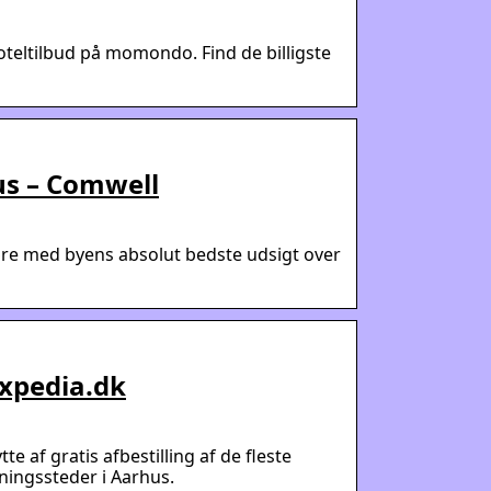
oteltilbud på momondo. Find de billigste
us – Comwell
være med byens absolut bedste udsigt over
Expedia.dk
e af gratis afbestilling af de fleste
tningssteder i Aarhus.