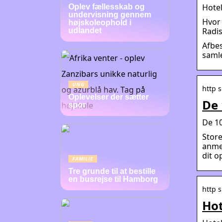
Hotel
Oplev fællesskab og
undervisning gennem
Hvor 
højskoleophold i
Radis
udlandet
Afbes
saml
UNG
http s
Oplevelser der sætter
De 
spor
De 10
Store
anmel
dit o
FAMILIE
Tre grunde til at bestille
en busrejse til Hamborg
http 
Hot