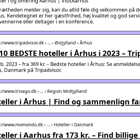
ler i og omkring Aarhus | VisitAarhus
rætheden melder sig, kan du altid føle dig velkommen på d
s. Kendetegnet er her gæstfrihed, høj kvalitet og god ser
ennerne eller deltager i en konference.
://www.tripadvisor.dk › … › Østjylland › Århus
10 BEDSTE hoteller i Århus i 2023 – Tr
eb. 2023 – fra 369 kr. – Bedste hoteller i Århus: Se anmeldelse
, Danmark på Tripadvisor.
://www.trivago.dk › … › Region Midtjylland
eller i Århus | Find og sammenlign fa
s://www.momondo.dk › … › Hoteller i Danmark
eller i Aarhus fra 173 kr. – Find bill