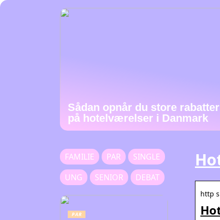
Sådan opnår du store rabatter
på hotelværelser i Danmark
Hot
FAMILIE
PAR
SINGLE
UNG
SENIOR
DEBAT
http s
Hot
PAR