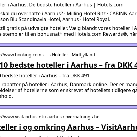
ler i Aarhus. De bedste hoteller i Aarhus | Hotels.com
skal du overnatte i Aarhus? · Milling Hotel Ritz · CABINN A
son Blu Scandinavia Hotel, Aarhus · Hotel Royal.
til gratis på udvalgte hoteller. Vælg blandt vores hoteller i 
e stempler til en bonusnat* med Hotels.com Rewards®, når
://www.booking.com › … › Hoteller i Midtjylland
10 bedste hoteller i Aarhus – fra DKK
 bedste hoteller i Aarhus – fra DKK 491
 rabatter på hoteller i Aarhus, Danmark online. Der er man
delser af hotellerne som er skrevet af hotellets tidligere gæ
phold.
s://www.visitaarhus.dk › aarhus › overnatning › hot…
eller i og omkring Aarhus – VisitAarh