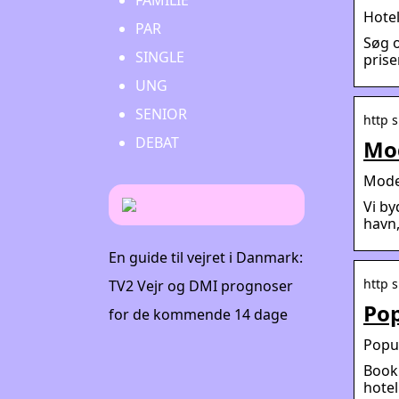
FAMILIE
Hotel
PAR
Søg o
SINGLE
prise
UNG
SENIOR
http 
DEBAT
Mod
Moder
Vi by
havn,
En guide til vejret i Danmark:
http 
TV2 Vejr og DMI prognoser
Pop
for de kommende 14 dage
Popul
Book 
hotel