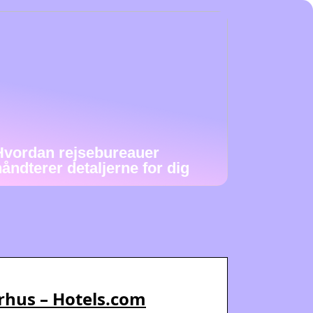
Hvordan rejsebureauer
håndterer detaljerne for dig
arhus – Hotels.com