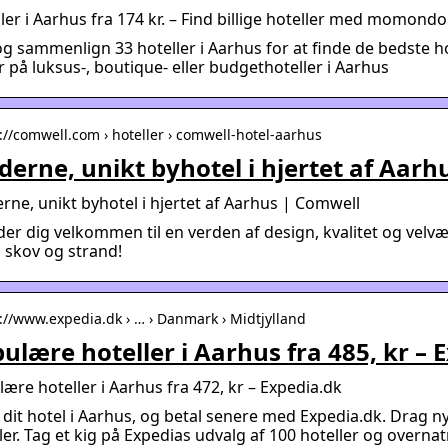
ler i Aarhus fra 174 kr. – Find billige hoteller med momondo
g sammenlign 33 hoteller i Aarhus for at finde de bedste h
r på luksus-, boutique- eller budgethoteller i Aarhus
s://comwell.com › hoteller › comwell-hotel-aarhus
erne, unikt byhotel i hjertet af Aarh
ne, unikt byhotel i hjertet af Aarhus | Comwell
der dig velkommen til en verden af design, kvalitet og vel
 skov og strand!
s://www.expedia.dk › … › Danmark › Midtjylland
ulære hoteller i Aarhus fra 485, kr – 
ære hoteller i Aarhus fra 472, kr – Expedia.dk
dit hotel i Aarhus, og betal senere med Expedia.dk. Drag nytt
ler. Tag et kig på Expedias udvalg af 100 hoteller og overna