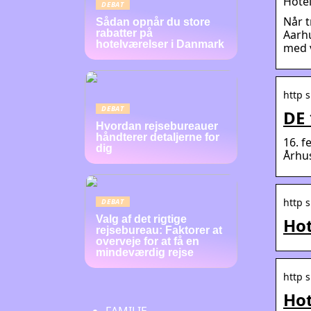
Hotel
DEBAT
Når t
Sådan opnår du store
Aarhu
rabatter på
hotelværelser i Danmark
med v
http s
DEBAT
DE 
Hvordan rejsebureauer
håndterer detaljerne for
16. f
dig
Århus
http s
DEBAT
Valg af det rigtige
Hot
rejsebureau: Faktorer at
overveje for at få en
mindeværdig rejse
http 
Hot