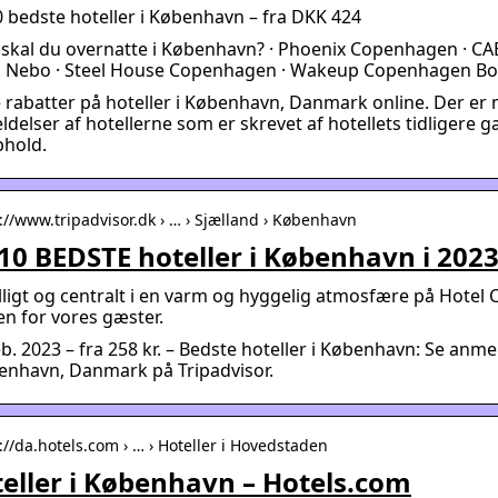
 bedste hoteller i København – fra DKK 424
skal du overnatte i København? · Phoenix Copenhagen · CAB
l Nebo · Steel House Copenhagen · Wakeup Copenhagen Bo
 rabatter på hoteller i København, Danmark online. Der er
delser af hotellerne som er skrevet af hotellets tidligere gæ
phold.
s://www.tripadvisor.dk › … › Sjælland › København
10 BEDSTE hoteller i København i 2023
lligt og centralt i en varm og hyggelig atmosfære på Hotel
n for vores gæster.
eb. 2023 – fra 258 kr. – Bedste hoteller i København: Se anmel
enhavn, Danmark på Tripadvisor.
://da.hotels.com › … › Hoteller i Hovedstaden
eller i København – Hotels.com