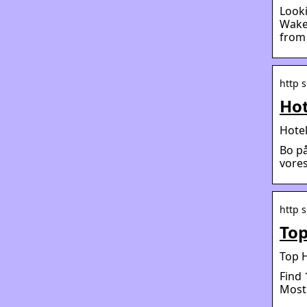
Looki
Wake
from
http 
Hot
Hotel
Bo på
vores
http 
Top
Top 
Find 
Most 