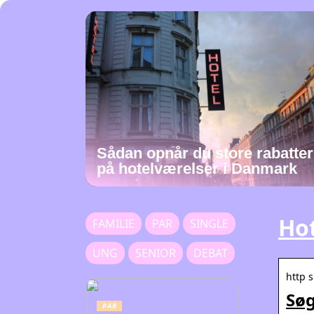
Sådan opnår du store rabatter
på hotelværelser i Danmark
Ho
FAMILIE
PAR
SINGLE
UNG
SENIOR
DEBAT
http s
Søg
PAR