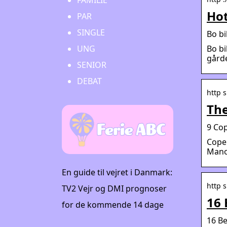
FAMILIE
Ho
PAR
SINGLE
Bo bi
Bo bi
UNG
gårde
SENIOR
DEBAT
http s
The
9 Cop
Copen
Mano
En guide til vejret i Danmark:
http 
TV2 Vejr og DMI prognoser
16 
for de kommende 14 dage
16 Be