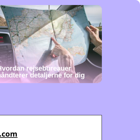
Hvordan rejsebureauer
håndterer detaljerne for dig
g.com