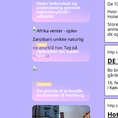
De 10
Oplev fællesskab og
undervisning gennem
Hvor 
højskoleophold i
Hote
udlandet
Store
anmel
dit o
UNG
Oplevelser der sætter
http 
spor
DE 
Bo bi
gårde
16. f
FAMILIE
i Køb
Tre grunde til at bestille
en busrejse til Hamborg
http s
Hot