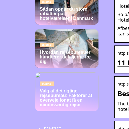
DEBAT
Hotel
Sådan opnår du store
Bo på
rabatter på
hotelværelser i Danmark
Hote
Afbes
kan 
DEBAT
Hvordan rejsebureauer
http 
håndterer detaljerne for
11 
dig
http 
DEBAT
Valg af det rigtige
Bes
rejsebureau: Faktorer at
overveje for at få en
The b
mindeværdig rejse
hotel
http 