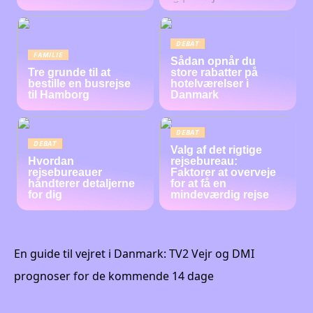
DEBAT
FAMILIE
Sådan opnår du
Tre grunde til at
store rabatter på
bestille en busrejse
hotelværelser i
til Hamborg
Danmark
DEBAT
DEBAT
Valg af det rigtige
Hvordan
rejsebureau:
rejsebureauer
Faktorer at overveje
håndterer detaljerne
for at få en
for dig
mindeværdig rejse
En guide til vejret i Danmark: TV2 Vejr og DMI
prognoser for de kommende 14 dage