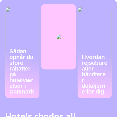
Sådan
opnår du
Hvordan
store
rejsebure
rabatter
auer
på
håndtere
hotelvær
r
elser i
detaljern
Danmark
e for dig
Hotels rhodos all