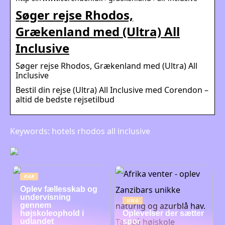
Søger rejse Rhodos,
Grækenland med (Ultra) All
Inclusive
Søger rejse Rhodos, Grækenland med (Ultra) All
Inclusive
Bestil din rejse (Ultra) All Inclusive med Corendon –
altid de bedste rejsetilbud
Keywords: hotels rhodos all inclusive
PAR
Oplev fællesskab og
undervisning
UNG
gennem
højskoleophold i
Oplevelser der sætter
udlandet
spor