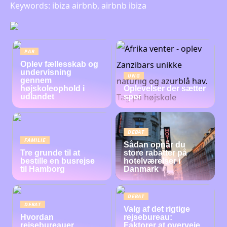
Keywords: ibiza airbnb, airbnb ibiza
PAR
Oplev fællesskab og
undervisning
UNG
gennem
højskoleophold i
Oplevelser der sætter
udlandet
spor
DEBAT
FAMILIE
Sådan opnår du
Tre grunde til at
store rabatter på
bestille en busrejse
hotelværelser i
til Hamborg
Danmark
DEBAT
DEBAT
Valg af det rigtige
Hvordan
rejsebureau:
rejsebureauer
Faktorer at overveje