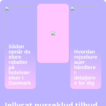
Sådan
opnår du
Hvordan
store
rejsebure
rabatter
auer
på
håndtere
hotelvær
r
elser i
detaljern
Danmark
e for dig
Jellycat nusseklud tilbud