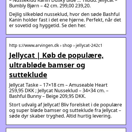
Bumbly Bjørn – 42 cm. 299,00 239,20.
Dejlig silkeblød nusseklud, hvor den søde Bashful
Kanin holder fast i det ene hjørne. Perfekt, når det
er sovetid og hyggetid. Se den her.
http s://www.arvingen.dk › shop › jellycat-242c1
Jellycat | Køb de populære,
ultrabløde bamser og
sutteklude
Jellycat Taske – 17×18 cm – Amuseable Heart
259,95 DKK ; Jellycat Nusseklud – 34×34 cm. –
Bashful Bunny – Beige 209,95 DKK.
Stort udvalg af Jellycat! Bliv forelsket i de populære
og super bløde bamser og sutteklude fra Jellycat –
søde dyr skaber tryghed. Altid hurtig levering.