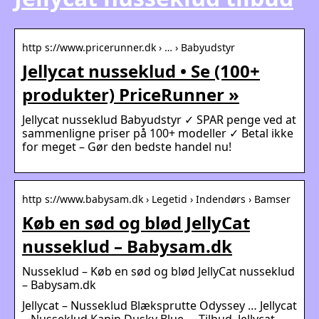
http s://www.pricerunner.dk › … › Babyudstyr
Jellycat nusseklud • Se (100+
produkter) PriceRunner »
Jellycat nusseklud Babyudstyr ✓ SPAR penge ved at
sammenligne priser på 100+ modeller ✓ Betal ikke
for meget – Gør den bedste handel nu!
http s://www.babysam.dk › Legetid › Indendørs › Bamser
Køb en sød og blød JellyCat
nusseklud – Babysam.dk
Nusseklud – Køb en sød og blød JellyCat nusseklud
– Babysam.dk
Jellycat – Nusseklud Blæksprutte Odyssey … Jellycat
– Nusseklud Kanin Dusky Blue … Tilbud. Jellycat –