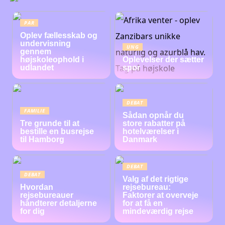
PAR
Oplev fællesskab og
undervisning
UNG
gennem
højskoleophold i
Oplevelser der sætter
udlandet
spor
DEBAT
FAMILIE
Sådan opnår du
Tre grunde til at
store rabatter på
bestille en busrejse
hotelværelser i
til Hamborg
Danmark
DEBAT
DEBAT
Valg af det rigtige
Hvordan
rejsebureau:
rejsebureauer
Faktorer at overveje
håndterer detaljerne
for at få en
for dig
mindeværdig rejse