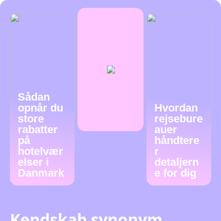
Sådan
opnår du
Hvordan
store
rejsebure
rabatter
auer
på
håndtere
hotelvær
r
elser i
detaljern
Danmark
e for dig
Kendskab synonym