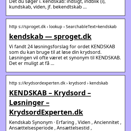
Det du søger i. kendskab: indsigt, indblik (i),
kundskab, viden, jf. bekendtskab …
http s://sproget.dk › lookup › SearchableText=kendskab
kendskab — sproget.dk
Vi fandt 24 løsningsforslag for ordet KENDSKAB
som du kan bruge til at løse din krydsord.
Løsningen vil ofte været et synonym til KENDSKAB.
Det er muligt at få …
http s://krydsordexperten.dk › krydsord › kendskab
KENDSKAB – Krydsord –
Løsninger –
KrydsordExperten.dk
Kendskab Synonym · Erfaring , Viden , Anciennitet ,
Ansættelsesperiode , Ansættelsestid ,