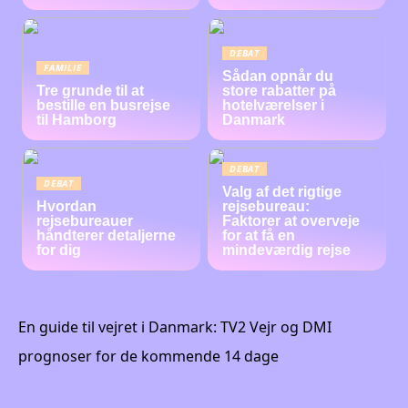
DEBAT
FAMILIE
Sådan opnår du
Tre grunde til at
store rabatter på
bestille en busrejse
hotelværelser i
til Hamborg
Danmark
DEBAT
DEBAT
Valg af det rigtige
Hvordan
rejsebureau:
rejsebureauer
Faktorer at overveje
håndterer detaljerne
for at få en
for dig
mindeværdig rejse
En guide til vejret i Danmark: TV2 Vejr og DMI
prognoser for de kommende 14 dage