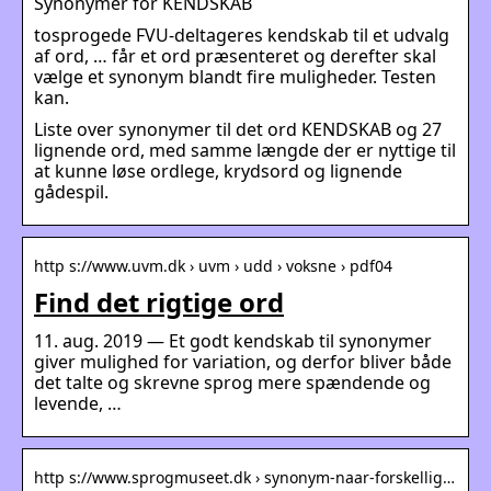
Synonymer for KENDSKAB
tosprogede FVU-deltageres kendskab til et udvalg
af ord, … får et ord præsenteret og derefter skal
vælge et synonym blandt fire muligheder. Testen
kan.
Liste over synonymer til det ord KENDSKAB og 27
lignende ord, med samme længde der er nyttige til
at kunne løse ordlege, krydsord og lignende
gådespil.
http s://www.uvm.dk › uvm › udd › voksne › pdf04
Find det rigtige ord
11. aug. 2019 — Et godt kendskab til synonymer
giver mulighed for variation, og derfor bliver både
det talte og skrevne sprog mere spændende og
levende, …
http s://www.sprogmuseet.dk › synonym-naar-forskellig…