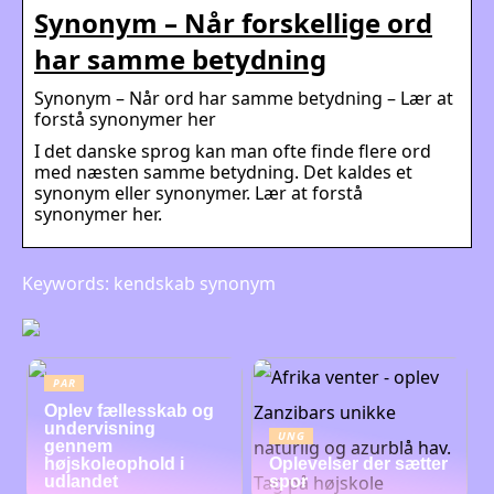
Synonym – Når forskellige ord
har samme betydning
Synonym – Når ord har samme betydning – Lær at
forstå synonymer her
I det danske sprog kan man ofte finde flere ord
med næsten samme betydning. Det kaldes et
synonym eller synonymer. Lær at forstå
synonymer her.
Keywords: kendskab synonym
PAR
Oplev fællesskab og
undervisning
UNG
gennem
højskoleophold i
Oplevelser der sætter
udlandet
spor