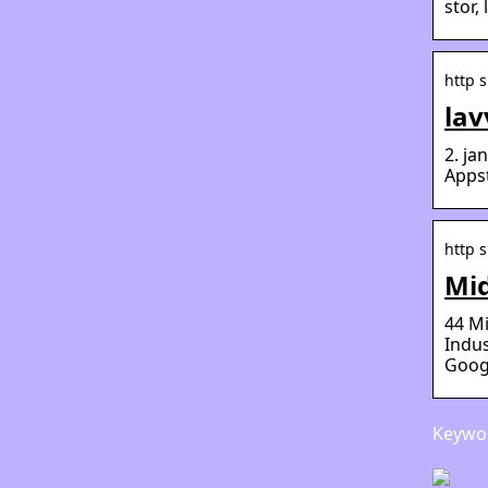
stor,
http s
la
2. ja
Appst
http 
Mid
44 Mi
Indus
Googl
Keywor