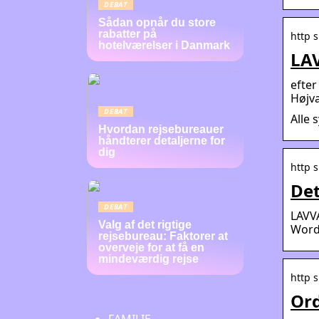
DEBAT
Sådan opnår du store
rabatter på
http 
hotelværelser i Danmark
LAV
efter
Højva
DEBAT
Alle 
Hvordan rejsebureauer
håndterer detaljerne for
dig
http s
Det
DEBAT
LAVV
Valg af det rigtige
Word
rejsebureau: Faktorer at
overveje for at få en
mindeværdig rejse
http s
Ord