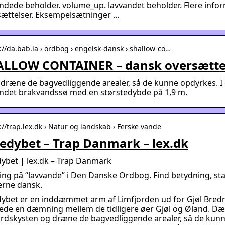
ndede beholder. volume_up. lavvandet beholder. Flere inf
sættelser. Eksempelsætninger …
://da.bab.la › ordbog › engelsk-dansk › shallow-co…
LLOW CONTAINER – dansk oversættel
dræne de bagvedliggende arealer, så de kunne opdyrkes. I 
andet brakvandssø med en størstedybde på 1,9 m.
://trap.lex.dk › Natur og landskab › Ferske vande
edybet – Trap Danmark – lex.dk
ybet | lex.dk – Trap Danmark
ing på “lavvande” i Den Danske Ordbog. Find betydning, s
rne dansk.
dybet er en inddæmmet arm af Limfjorden ud for Gjøl Bred
ede en dæmning mellem de tidligere øer Gjøl og Øland. D
rdskysten og dræne de bagvedliggende arealer, så de kunn