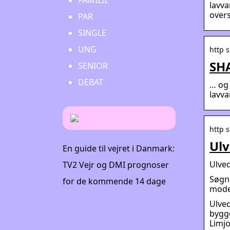
FAMILIE
lavva
over
PAR
SINGLE
UNG
http s
SHA
SENIOR
DEBAT
… og 
lavv
http s
Ulv
En guide til vejret i Danmark:
Ulved
TV2 Vejr og DMI prognoser
Søgn
for de kommende 14 dage
mode
Ulve
bygg
Limjo