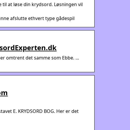
il at løse din krydsord. Løsningen vil
nne afslutte ethvert type gådespil
dsordExperten.dk
yder omtrent det samme som Ebbe. …
om
gstavet E. KRYDSORD BOG. Her er det