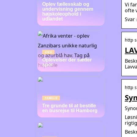
Vi fa
Oplev fællesskab og
undervisning gennem
ofte 
højskoleophold i
Svar 
udlandet
http 
LAV
UNG
Oplevelser der sætter
Besk
spor
Lavv
http 
Sy
FAMILIE
Tre grunde til at bestille
Syno
en busrejse til Hamborg
Løsni
rigti
Besk