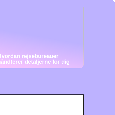
Hvordan rejsebureauer
håndterer detaljerne for dig