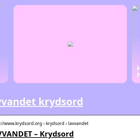
vvandet krydsord
s://www.krydsord.org › krydsord › lavvandet
VVANDET – Krydsord