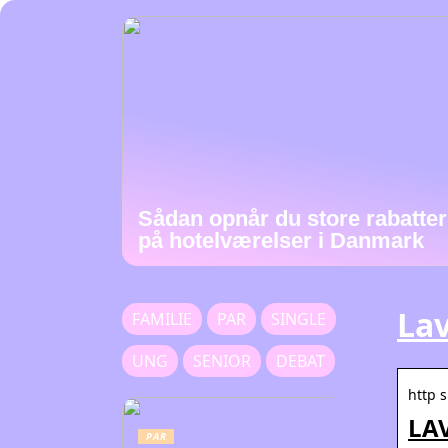
Sådan opnår du store rabatter
på hotelværelser i Danmark
La
FAMILIE
PAR
SINGLE
UNG
SENIOR
DEBAT
http 
LA
PAR