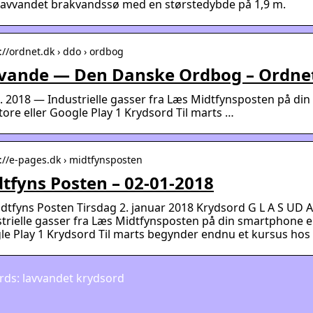
 lavvandet brakvandssø med en størstedybde på 1,9 m.
://ordnet.dk › ddo › ordbog
vvande — Den Danske Ordbog – Ordne
n. 2018 — Industrielle gasser fra Læs Midtfynsposten på di
ore eller Google Play 1 Krydsord Til marts …
s://e-pages.dk › midtfynsposten
tfyns Posten – 02-01-2018
dtfyns Posten Tirsdag 2. januar 2018 Krydsord G L A S UD 
trielle gasser fra Læs Midtfynsposten på din smartphone el
e Play 1 Krydsord Til marts begynder endnu et kursus hos
ds: lavvandet krydsord