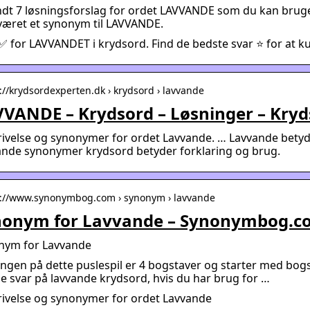
ndt 7 løsningsforslag for ordet LAVVANDE som du kan bruge t
været et synonym til LAVVANDE.
✅ for LAVVANDET i krydsord. Find de bedste svar ⭐ for at ku
s://krydsordexperten.dk › krydsord › lavvande
VANDE – Krydsord – Løsninger – Kry
rivelse og synonymer for ordet Lavvande. … Lavvande bet
ande synonymer krydsord betyder forklaring og brug.
s://www.synonymbog.com › synonym › lavvande
nonym for Lavvande – Synonymbog.c
nym for Lavvande
ngen på dette puslespil er 4 bogstaver og starter med bo
ge svar på lavvande krydsord, hvis du har brug for …
rivelse og synonymer for ordet Lavvande