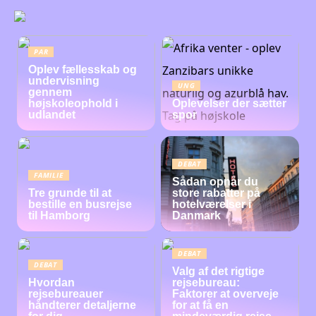
PAR
Oplev fællesskab og
undervisning
UNG
gennem
højskoleophold i
Oplevelser der sætter
udlandet
spor
DEBAT
FAMILIE
Sådan opnår du
Tre grunde til at
store rabatter på
bestille en busrejse
hotelværelser i
til Hamborg
Danmark
DEBAT
DEBAT
Valg af det rigtige
Hvordan
rejsebureau:
rejsebureauer
Faktorer at overveje
håndterer detaljerne
for at få en