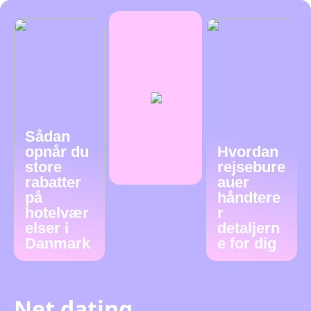
Sådan
opnår du
Hvordan
store
rejsebure
rabatter
auer
på
håndtere
hotelvær
r
elser i
detaljern
Danmark
e for dig
Net dating