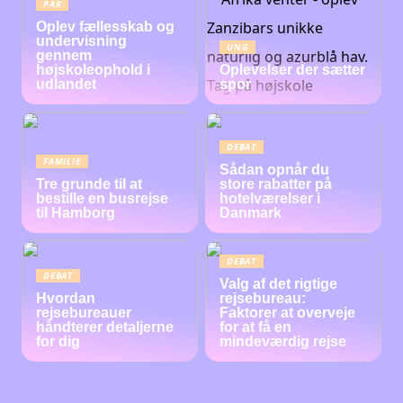
PAR
Oplev fællesskab og
undervisning
UNG
gennem
højskoleophold i
Oplevelser der sætter
udlandet
spor
DEBAT
FAMILIE
Sådan opnår du
Tre grunde til at
store rabatter på
bestille en busrejse
hotelværelser i
til Hamborg
Danmark
DEBAT
DEBAT
Valg af det rigtige
Hvordan
rejsebureau:
rejsebureauer
Faktorer at overveje
håndterer detaljerne
for at få en
for dig
mindeværdig rejse