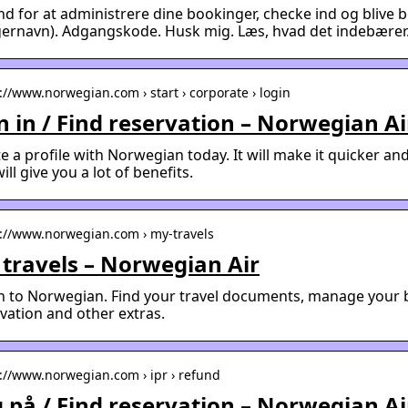
nd for at administrere dine bookinger, checke ind og blive
gernavn). Adgangskode. Husk mig. Læs, hvad det indebærer
://www.norwegian.com › start › corporate › login
n in / Find reservation – Norwegian Ai
e a profile with Norwegian today. It will make it quicker an
ill give you a lot of benefits.
s://www.norwegian.com › my-travels
travels – Norwegian Air
n to Norwegian. Find your travel documents, manage your 
vation and other extras.
s://www.norwegian.com › ipr › refund
 på / Find reservation – Norwegian Ai