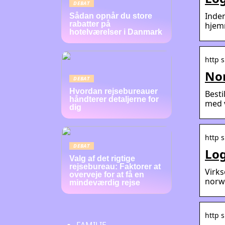
DEBAT
Inden
Sådan opnår du store
rabatter på
hjemm
hotelværelser i Danmark
http 
Nor
DEBAT
Hvordan rejsebureauer
Besti
håndterer detaljerne for
med v
dig
http 
DEBAT
Log
Valg af det rigtige
rejsebureau: Faktorer at
Virk
overveje for at få en
norwe
mindeværdig rejse
http 