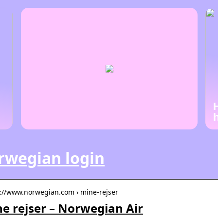
rwegian login
s://www.norwegian.com › mine-rejser
e rejser – Norwegian Air