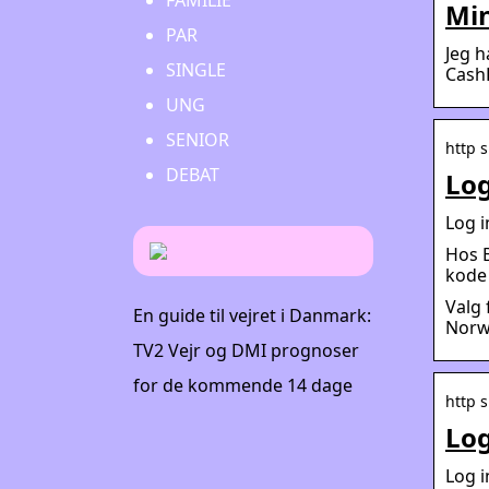
FAMILIE
Min
PAR
Jeg h
SINGLE
CashP
UNG
SENIOR
http 
DEBAT
Log
Log i
Hos B
kode 
Valg 
En guide til vejret i Danmark:
Norwe
TV2 Vejr og DMI prognoser
for de kommende 14 dage
http 
Log
Log i