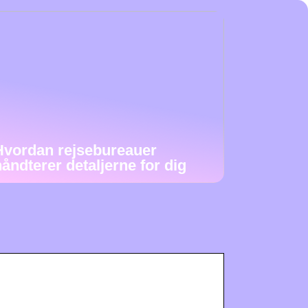
Hvordan rejsebureauer
håndterer detaljerne for dig