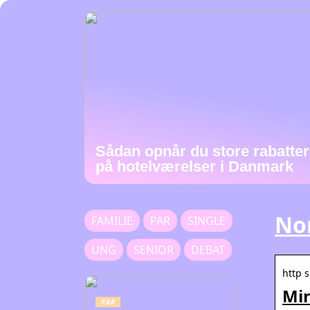
Sådan opnår du store rabatter
på hotelværelser i Danmark
No
FAMILIE
PAR
SINGLE
UNG
SENIOR
DEBAT
http 
Min
PAR