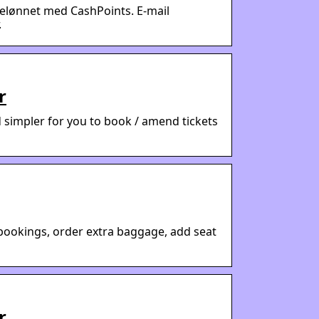
 belønnet med CashPoints. E-mail
.
r
d simpler for you to book / amend tickets
bookings, order extra baggage, add seat
r