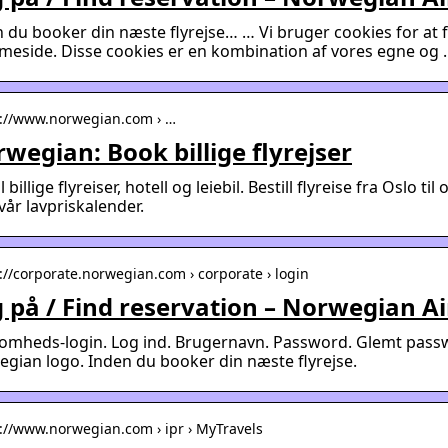
 du booker din næste flyrejse… … Vi bruger cookies for at 
eside. Disse cookies er en kombination af vores egne og 
s://www.norwegian.com › …
wegian: Book billige flyrejser
ll billige flyreiser, hotell og leiebil. Bestill flyreise fra Oslo
år lavpriskalender.
s://corporate.norwegian.com › corporate › login
 på / Find reservation – Norwegian Ai
somheds-login. Log ind. Brugernavn. Password. Glemt pass
gian logo. Inden du booker din næste flyrejse.
s://www.norwegian.com › ipr › MyTravels