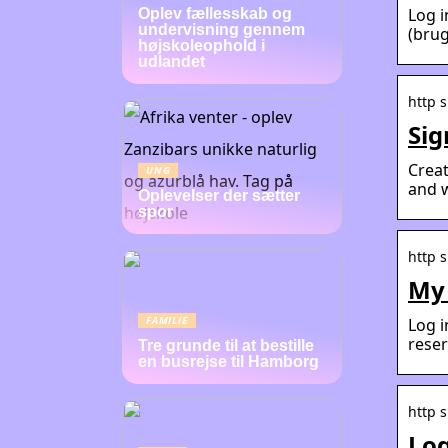
Log i
Oplev fællesskab og
undervisning gennem
(bru
højskoleophold i
udlandet
http s
Sig
Creat
UNG
and w
Oplevelser der sætter
spor
http 
My 
FAMILIE
Log i
reser
Tre grunde til at bestille
en busrejse til Hamborg
http 
Log