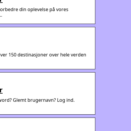
forbedre din oplevelse på vores
…
 til over 150 destinasjoner over hele verden
r
word? Glemt brugernavn? Log ind.