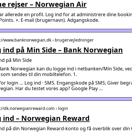
e rejser – Norwegian Air
ar allerede en profil. Log ind for at administrere dine book
oints. ×. E-mail (brugernavn). Adgangskode.
s://www.banknorwegian.dk › brugervejledninger
 ind på Min Side – Bank Norwegian
nd på Min Side
ank Norwegian kan du logge ind i netbanken/Min Side, ved
som sendes til din mobiltelefon. 1.
for login … Log ind · SMS. Engangskode på SMS; Giver begræ
gian. Har du testet vores app? Google Play …
s://dk.norwegianreward.com › login
 ind – Norwegian Reward
nd på din Norwegian Reward-konto og få overblik over din 