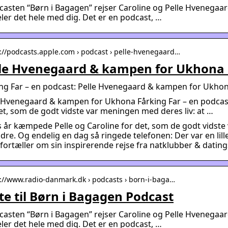
casten “Børn i Bagagen” rejser Caroline og Pelle Hvenegaa
ler det hele med dig. Det er en podcast, …
s://podcasts.apple.com › podcast › pelle-hvenegaard…
le Hvenegaard & kampen for Ukhona 
ing Far – en podcast: Pelle Hvenegaard & kampen for Ukho
 Hvenegaard & kampen for Ukhona Fårking Far – en podcast
et, som de godt vidste var meningen med deres liv: at …
s år kæmpede Pelle og Caroline for det, som de godt vidste 
dre. Og endelig en dag så ringede telefonen: Der var en lil
 fortæller om sin inspirerende rejse fra natklubber & datin
s://www.radio-danmark.dk › podcasts › born-i-baga…
te til Børn i Bagagen Podcast
casten “Børn i Bagagen” rejser Caroline og Pelle Hvenegaa
ler det hele med dig. Det er en podcast, …