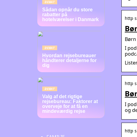
DEBAT
Sådan opnår du store
rabatter på
http 
hotelværelser i Danmark
Bør
Børn 
I pod
DEBAT
podca
Hvordan rejsebureauer
håndterer detaljerne for
Liste
dig
http 
DEBAT
Bør
Valg af det rigtige
rejsebureau: Faktorer at
I pod
overveje for at få en
og de
mindeværdig rejse
http 