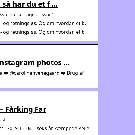
 så har du et f …
svar for at tage ansvar”
d- og retningsløs. Og om hvordan et b.
d- og retningsløs. Og om hvordan et b
 Instagram photos …
na ❤️ @carolinehvenegaard ❤️ Brug af
 Fårking Far
ast
 · 2019-12-04. I seks år kæmpede Pelle