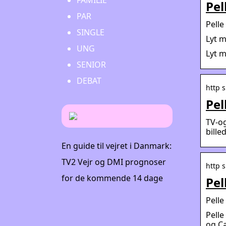
FAMILIE
Pel
PAR
Pelle
SINGLE
Lyt m
UNG
Lyt m
SENIOR
DEBAT
http 
Pel
TV-og
billed
En guide til vejret i Danmark:
TV2 Vejr og DMI prognoser
http s
for de kommende 14 dage
Pel
Pell
Pelle
og Ca