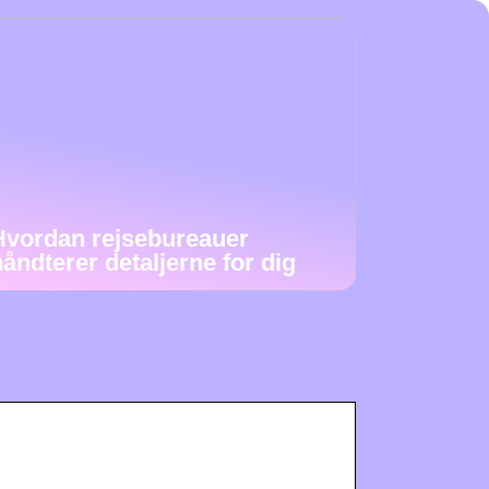
Hvordan rejsebureauer
håndterer detaljerne for dig