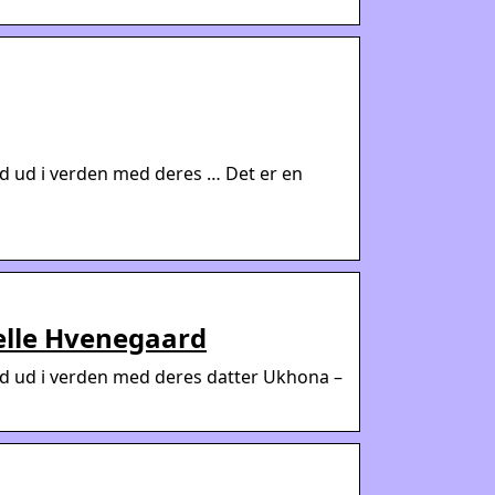
rd ud i verden med deres … Det er en
Pelle Hvenegaard
rd ud i verden med deres datter Ukhona –