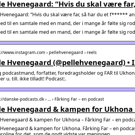
le Hvenegaard: “Hvis du skal være far,
 Hvenegaard: “Hvis du skal være far, så har du et f****** an
ed til en samtale med en mand, der i mange år følte sig ro
ed til en samtale med en mand, der i mange år følte sig ro
s://www.instagram.com › pellehvenegaard › reels
le Hvenegaard (@pellehvenegaard) •
 podcastmand, forfatter, foredragsholder og FAR til Ukho
er u. till. ikke tilladt! Podcast:.
://danske-podcasts.dk › … › Fårking Far – en podcast
le Hvenegaard & kampen for Ukhona –
e Hvenegaard & kampen for Ukhona – Fårking Far – en podc
 Hvenegaard & kampen for Ukhona. Fårking Far – en podcast
roline for det, som de godt vidste var meningen …