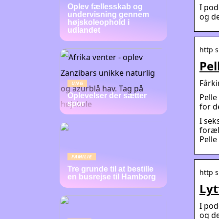
I pod
Oplev fællesskab og
undervisning gennem
og de
højskoleophold i
udlandet
http 
Pel
‎Fårk
UNG
Oplevelser der sætter
Pelle
spor
for d
I sek
foræl
Pelle
FAMILIE
Tre grunde til at bestille
http 
en busrejse til Hamborg
Lyt
I pod
og de