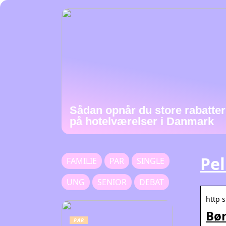
Sådan opnår du store rabatter
på hotelværelser i Danmark
Pe
FAMILIE
PAR
SINGLE
UNG
SENIOR
DEBAT
http 
Bør
PAR