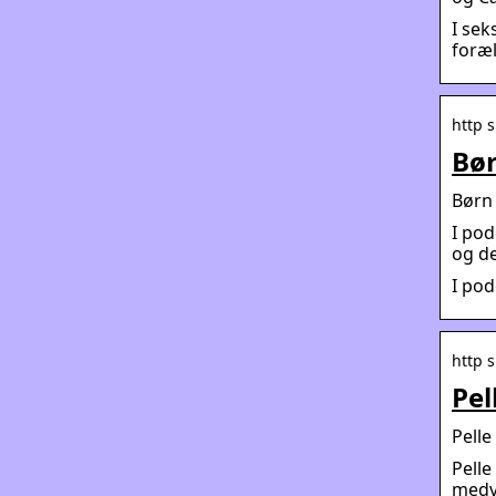
I sek
foræl
http 
Bør
Børn 
I pod
og de
I po
http s
Pel
Pelle
Pelle
medvi