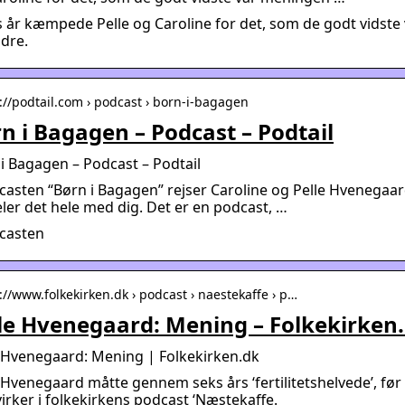
s år kæmpede Pelle og Caroline for det, som de godt vidste 
dre.
s://podtail.com › podcast › born-i-bagagen
n i Bagagen – Podcast – Podtail
i Bagagen – Podcast – Podtail
casten “Børn i Bagagen” rejser Caroline og Pelle Hvenegaa
ler det hele med dig. Det er en podcast, …
dcasten
://www.folkekirken.dk › podcast › naestekaffe › p…
le Hvenegaard: Mening – Folkekirken
 Hvenegaard: Mening | Folkekirken.dk
 Hvenegaard måtte gennem seks års ‘fertilitetshelvede’, før 
rker i folkekirkens podcast ‘Næstekaffe.