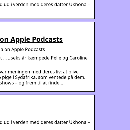
rd ud i verden med deres datter Ukhona –
on Apple Podcasts
na on Apple Podcasts
 … I seks år kæmpede Pelle og Caroline
var meningen med deres liv: at blive
le pige i Sydafrika, som ventede på dem.
gshows – og frem til at finde…
rd ud i verden med deres datter Ukhona –