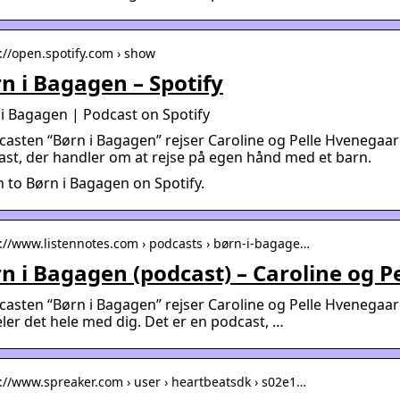
s://open.spotify.com › show
n i Bagagen – Spotify
i Bagagen | Podcast on Spotify
casten “Børn i Bagagen” rejser Caroline og Pelle Hvenegaa
st, der handler om at rejse på egen hånd med et barn.
n to Børn i Bagagen on Spotify.
s://www.listennotes.com › podcasts › børn-i-bagage…
n i Bagagen (podcast) – Caroline og 
casten “Børn i Bagagen” rejser Caroline og Pelle Hvenegaa
ler det hele med dig. Det er en podcast, …
s://www.spreaker.com › user › heartbeatsdk › s02e1…