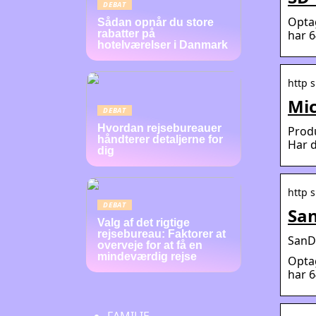
DEBAT
Optag
Sådan opnår du store
har 6
rabatter på
hotelværelser i Danmark
http 
Mic
DEBAT
Hvordan rejsebureauer
Produ
håndterer detaljerne for
Har d
dig
http 
DEBAT
San
Valg af det rigtige
rejsebureau: Faktorer at
SanD
overveje for at få en
mindeværdig rejse
Optag
har 6