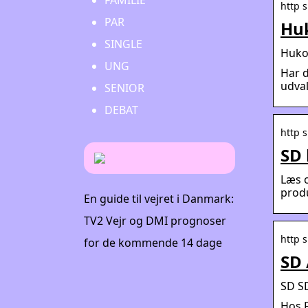
FAMILIE
http 
PAR
Huk
SINGLE
Huko
UNG
Har d
udva
SENIOR
DEBAT
http 
SD 
Læs o
produ
En guide til vejret i Danmark:
TV2 Vejr og DMI prognoser
http 
for de kommende 14 dage
SD 
SD S
Hos F