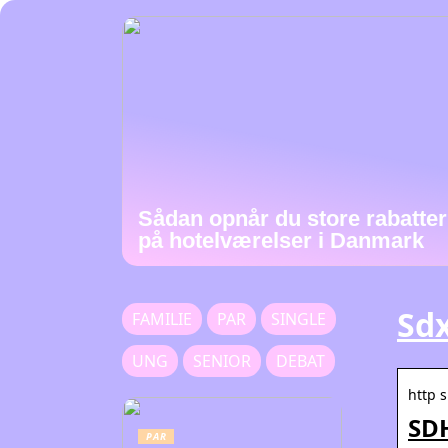
Sådan opnår du store rabatter
på hotelværelser i Danmark
Sdx
FAMILIE
PAR
SINGLE
UNG
SENIOR
DEBAT
http 
SDH
PAR