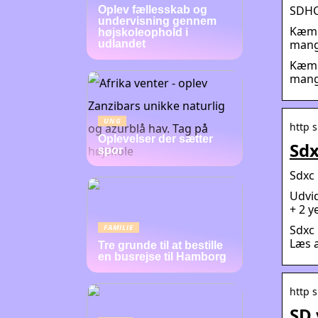
SDHC 
Oplev fællesskab og
undervisning gennem
Kæmpe
højskoleophold i
mange
udlandet
Kæmpe
mange
UNG
http 
Oplevelser der sætter
Sdx
spor
Sdxc 
Udvi
+ 2 
Sdxc
FAMILIE
Læs a
Tre grunde til at bestille
en busrejse til Hamborg
http 
SD 