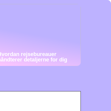
Hvordan rejsebureauer
håndterer detaljerne for dig