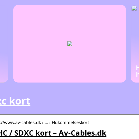
c kort
s://www.av-cables.dk › … › Hukommelseskort
C / SDXC kort – Av-Cables.dk