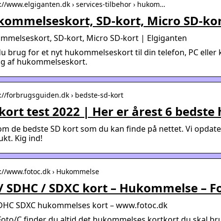
s://www.elgiganten.dk › services-tilbehor › hukom…
ommelseskort, SD-kort, Micro SD-kor
mmelseskort, SD-kort, Micro SD-kort | Elgiganten
u brug for et nyt hukommelseskort til din telefon, PC eller
lg af hukommelseskort.
s://forbrugsguiden.dk › bedste-sd-kort
kort test 2022 | Her er årest 6 beds
m de bedste SD kort som du kan finde på nettet. Vi opdaterer
kt. Kig ind!
s://www.fotoc.dk › Hukommelse
/ SDHC / SDXC kort – Hukommelse – F
DHC SDXC hukommelses kort – www.fotoc.dk
oto/C finder du altid det hukommelses kortkort du skal bru