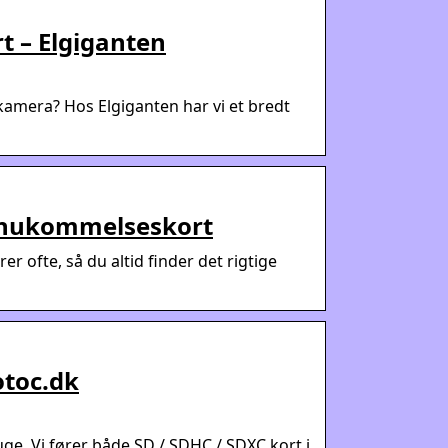
t – Elgiganten
 kamera? Hos Elgiganten har vi et bredt
te hukommelseskort
 ofte, så du altid finder det rigtige
otoc.dk
ge. Vi fører både SD / SDHC / SDXC kort i