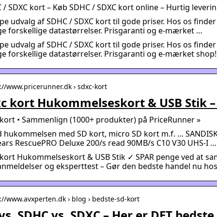
/ SDXC kort – Køb SDHC / SDXC kort online – Hurtig leveri
 udvalg af SDHC / SDXC kort til gode priser. Hos os find
 forskellige datastørrelser. Prisgaranti og e-mærket …
 udvalg af SDHC / SDXC kort til gode priser. Hos os find
 forskellige datastørrelser. Prisgaranti og e-mærket shop!
s://www.pricerunner.dk › sdxc-kort
c kort Hukommelseskort & USB Stik –
kort • Sammenlign (1000+ produkter) på PriceRunner »
d hukommelsen med SD kort, micro SD kort m.f. … SANDI
years RescuePRO Deluxe 200/s read 90MB/s C10 V30 UHS-I …
 kort Hukommelseskort & USB Stik ✓ SPAR penge ved at sa
nmeldelser og eksperttest – Gør den bedste handel nu hos
s://www.avxperten.dk › blog › bedste-sd-kort
vs. SDHC vs. SDXC – Her er DET bedste