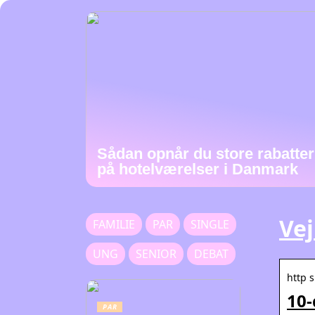
Sådan opnår du store rabatter
på hotelværelser i Danmark
Vej
FAMILIE
PAR
SINGLE
UNG
SENIOR
DEBAT
http 
10-
PAR