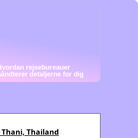
Hvordan rejsebureauer
håndterer detaljerne for dig
 Thani, Thailand