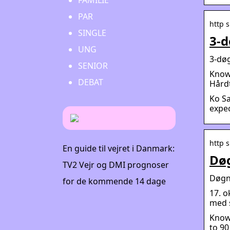
FAMILIE
PAR
http 
SINGLE
3-d
UNG
3-døg
SENIOR
Know 
DEBAT
Hårdt
Ko Sa
expec
http 
En guide til vejret i Danmark:
Døg
TV2 Vejr og DMI prognoser
Døgnu
for de kommende 14 dage
17. o
med s
Know 
to 90