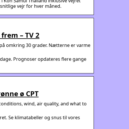
i Koh Samui Thailand inklusive vejret
nitlige vejr for hver måned.
 frem – TV 2
på omkring 30 grader. Nætterne er varme
 dage. Prognoser opdateres flere gange
rønne ø CPT
onditions, wind, air quality, and what to
ret. Se klimatabeller og snus til vores