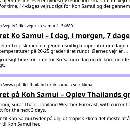
 hjemmeside leverer fyldestgørende information om vejret 
for time, 14-dages vejrudsigt for Koh Samui og det gennems
://vejr.tv2.dk › vejr › ko-samui-1154689
ret Ko Samui – I dag, i morgen, 7 dage
aet er tropisk med en gennemsnitlig temperatur om dagen 
emperaturer på 20-25 grader året rundt. Øernes vejr er …
jrudsigt time-for-time for Ko Samui i dag og de kommende
gt.
://www.cpt.dk › thailand › koh-samui › vejr-klima
ret på Koh Samui – Oplev Thailands g
mui, Surat Thani, Thailand Weather Forecast, with current c
t for the next 3 days.
r til Koh Samui byder på dejligt tropisk klima det meste af å
r til Koh Samui her.