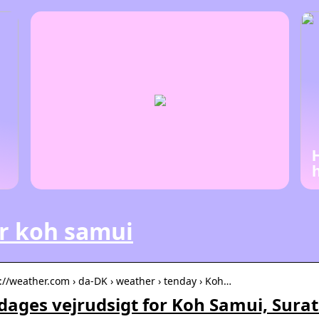
r koh samui
s://weather.com › da-DK › weather › tenday › Koh…
dages vejrudsigt for Koh Samui, Surat