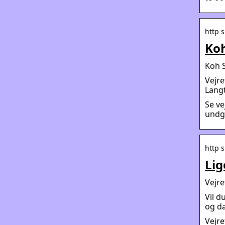
http s
Koh
Koh S
Vejre
Langt
Se ve
undg
http 
Lig
Vejre
Vil d
og da
Vejre