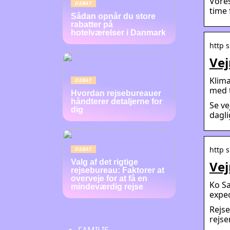
Vores
DEBAT
time 
Sådan opnår du store
rabatter på
hotelværelser i Danmark
http s
Vej
Klim
DEBAT
med t
Hvordan rejsebureauer
håndterer detaljerne for
Se ve
dig
dagli
http s
DEBAT
Valg af det rigtige
Vej
rejsebureau: Faktorer at
overveje for at få en
Ko Sa
mindeværdig rejse
expec
Rejse
rejse