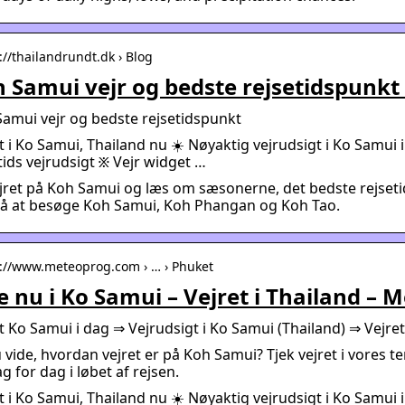
://thailandrundt.dk › Blog
 Samui vejr og bedste rejsetidspunkt –
amui vejr og bedste rejsetidspunkt
t i Ko Samui, Thailand nu ☀️ Nøyaktig vejrudsigt i Ko Samui 
ids vejrudsigt ፠ Vejr widget …
jret på Koh Samui og læs om sæsonerne, det bedste rejset
å at besøge Koh Samui, Koh Phangan og Koh Tao.
s://www.meteoprog.com › … › Phuket
e nu i Ko Samui – Vejret i Thailand –
t Ko Samui i dag ⇒ Vejrudsigt i Ko Samui (Thailand) ⇒ Ve
u vide, hvordan vejret er på Koh Samui? Tjek vejret i vores 
g for dag i løbet af rejsen.
t i Ko Samui, Thailand nu ☀️ Nøyaktig vejrudsigt i Ko Samui 