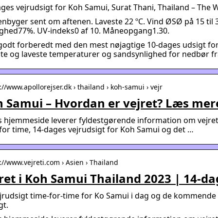
ges vejrudsigt for Koh Samui, Surat Thani, Thailand – The
nbyger sent om aftenen. Laveste 22 ºC. Vind ØSØ på 15 til 
ighed77%. UV-indeks0 af 10. Måneopgang1.30.
odt forberedt med den mest nøjagtige 10-dages udsigt for
ste og laveste temperaturer og sandsynlighed for nedbør 
://www.apollorejser.dk › thailand › koh-samui › vejr
 Samui – Hvordan er vejret? Læs mer
 hjemmeside leverer fyldestgørende information om vejret 
for time, 14-dages vejrudsigt for Koh Samui og det …
://www.vejreti.com › Asien › Thailand
ret i Koh Samui Thailand 2023 | 14-da
jrudsigt time-for-time for Ko Samui i dag og de kommende
gt.