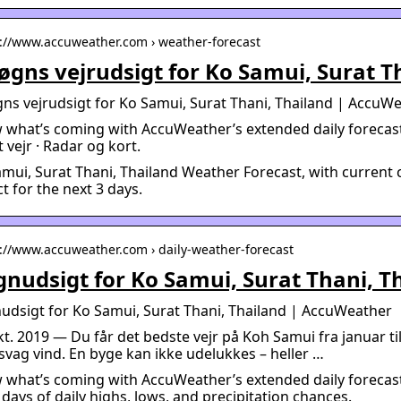
s://www.accuweather.com › weather-forecast
øgns vejrudsigt for Ko Samui, Surat T
ns vejrudsigt for Ko Samui, Surat Thani, Thailand | AccuW
what’s coming with AccuWeather’s extended daily forecasts
 vejr · Radar og kort.
mui, Surat Thani, Thailand Weather Forecast, with current c
t for the next 3 days.
s://www.accuweather.com › daily-weather-forecast
nudsigt for Ko Samui, Surat Thani, 
dsigt for Ko Samui, Surat Thani, Thailand | AccuWeather
kt. 2019 — Du får det bedste vejr på Koh Samui fra januar til
vag vind. En byge kan ikke udelukkes – heller …
what’s coming with AccuWeather’s extended daily forecasts
 days of daily highs, lows, and precipitation chances.