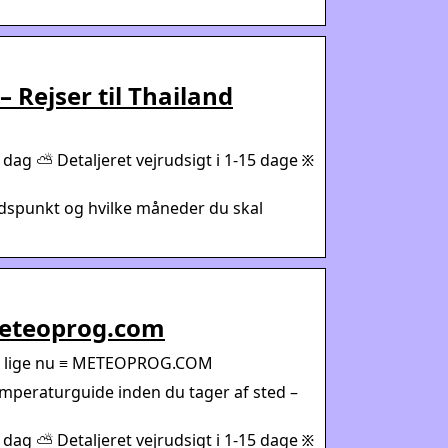
 Rejser til Thailand
i dag ⛅ Detaljeret vejrudsigt i 1-15 dage ፠
idspunkt og hvilke måneder du skal
 Meteoprog.com
jret lige nu ≡ METEOPROG.COM
temperaturguide inden du tager af sted –
i dag ⛅ Detaljeret vejrudsigt i 1-15 dage ፠