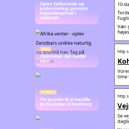
10-da
Oplev fællesskab og
undervisning gennem
Torde
højskoleophold i
Fugt
udlandet
Vær g
høje
UNG
http s
Oplevelser der sætter
Koh
spor
Vores
time 
FAMILIE
http s
Tre grunde til at bestille
Vej
en busrejse til Hamborg
Se ve
dagli