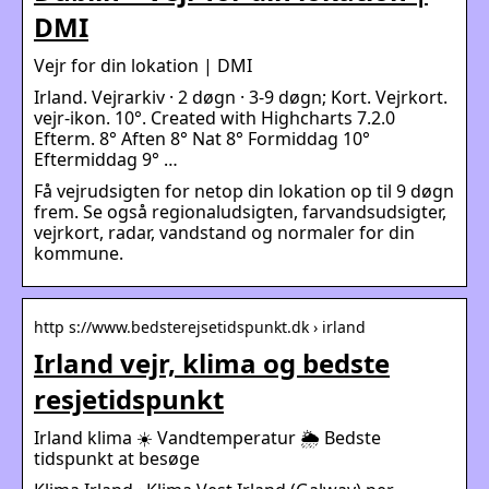
DMI
Vejr for din lokation | DMI
Irland. Vejrarkiv · 2 døgn · 3-9 døgn; Kort. Vejrkort.
vejr-ikon. 10°. Created with Highcharts 7.2.0
Efterm. 8° Aften 8° Nat 8° Formiddag 10°
Eftermiddag 9° …
Få vejrudsigten for netop din lokation op til 9 døgn
frem. Se også regionaludsigten, farvandsudsigter,
vejrkort, radar, vandstand og normaler for din
kommune.
http s://www.bedsterejsetidspunkt.dk › irland
Irland vejr, klima og bedste
resjetidspunkt
Irland klima ☀️ Vandtemperatur 🌦️ Bedste
tidspunkt at besøge