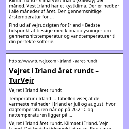
Klima Irland · Klima Vest Irland (Galway) per
måned. Vest Irland har et kystklima. Der er nedbør
i alle måneder af året. Den gennemsnitlige
årstemperatur for …
Find ud af vejrudsigten for Irland • Bedste
tidspunkt at besøge med klimaoplysninger om
gennemsnitstemperatur og vandtemperaturer til
din perfekte solferie.
http s://www.turvejr.com › Irland › aaret-rundt
Vejret i Irland året rundt –
TurVejr
Vejret i Irland året rundt
Temperatur i Irland … Tabellen viser, at de
varmeste måneder i Irland er juli og august, hvor
dagtemperaturen når op på 20.2 °C og
nattemperaturen ligger på …
Vejret i Irland året rundt. Klimaet i Irland. Vejr
Irland. Det bedste tidspunkt at rejse. Populære