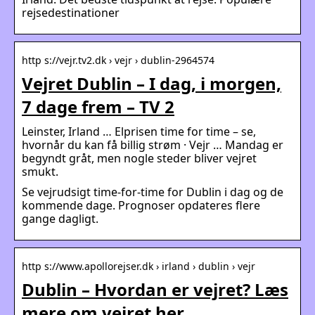
rejsedestinationer
http s://vejr.tv2.dk › vejr › dublin-2964574
Vejret Dublin – I dag, i morgen,
7 dage frem – TV 2
Leinster, Irland … Elprisen time for time – se,
hvornår du kan få billig strøm · Vejr … Mandag er
begyndt gråt, men nogle steder bliver vejret
smukt.
Se vejrudsigt time-for-time for Dublin i dag og de
kommende dage. Prognoser opdateres flere
gange dagligt.
http s://www.apollorejser.dk › irland › dublin › vejr
Dublin – Hvordan er vejret? Læs
mere om vejret her