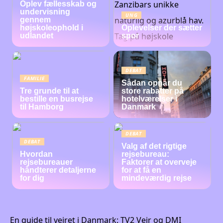
Oplev fællesskab og
undervisning
UNG
gennem
højskoleophold i
Oplevelser der sætter
udlandet
spor
DEBAT
FAMILIE
Sådan opnår du
Tre grunde til at
store rabatter på
bestille en busrejse
hotelværelser i
til Hamborg
Danmark
DEBAT
DEBAT
Valg af det rigtige
Hvordan
rejsebureau:
rejsebureauer
Faktorer at overveje
håndterer detaljerne
for at få en
for dig
mindeværdig rejse
En guide til vejret i Danmark: TV2 Vejr og DMI