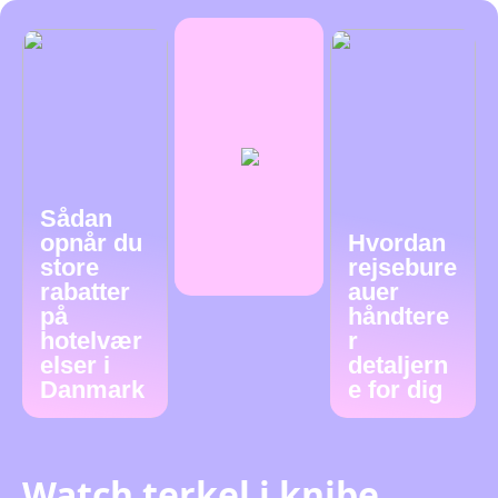
Sådan
opnår du
Hvordan
store
rejsebure
rabatter
auer
på
håndtere
hotelvær
r
elser i
detaljern
Danmark
e for dig
Watch terkel i knibe