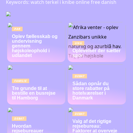
Keywords: watch terkel i knibe online free danish
PAR
Oplev fællesskab og
undervisning
UNG
gennem
højskoleophold i
Oplevelser der sætter
udlandet
spor
DEBAT
FAMILIE
Sådan opnår du
Tre grunde til at
store rabatter på
bestille en busrejse
hotelværelser i
til Hamborg
Danmark
DEBAT
DEBAT
Valg af det rigtige
Hvordan
rejsebureau:
rejsebureauer
Faktorer at overveje