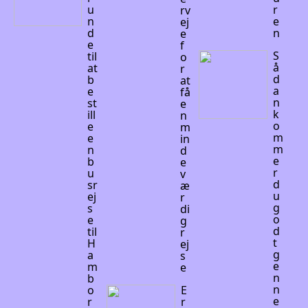
u
r
rv
n
e
ej
d
n
e
e
f
S
til
o
å
at
r
d
b
at
a
e
få
n
st
e
k
ill
n
o
e
m
m
e
in
m
n
d
e
b
e
r
u
v
d
sr
æ
u
ej
r
g
s
di
o
e
g
d
til
r
t
H
ej
g
a
s
e
m
e
n
b
n
o
E
e
r
r