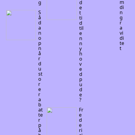
m
g
d
di
e
S
n
t
å
g
ti
d
r
d
a
a
til
n
vi
e
o
di
n
p
te
n
n
t
y
å
h
r
o
d
v
u
e
st
d
o
p
r
u
e
d
r
e
a
?
b
at
Fr
te
e
r
d
p
e
å
ri