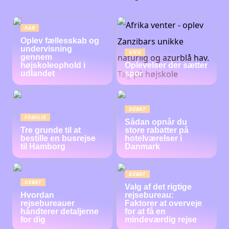
PAR
Oplev fællesskab og
undervisning
UNG
gennem
højskoleophold i
Oplevelser der sætter
udlandet
spor
DEBAT
FAMILIE
Sådan opnår du
Tre grunde til at
store rabatter på
bestille en busrejse
hotelværelser i
til Hamborg
Danmark
DEBAT
DEBAT
Valg af det rigtige
Hvordan
rejsebureau:
rejsebureauer
Faktorer at overveje
håndterer detaljerne
for at få en
for dig
mindeværdig rejse