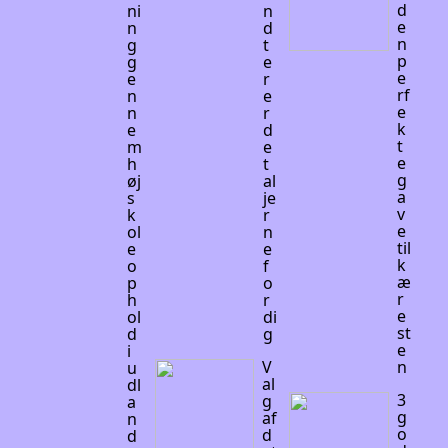
d
ni
n
e
n
d
n
g
t
p
g
e
e
e
r
rf
n
e
e
n
r
k
e
d
t
m
e
e
h
t
g
øj
al
a
s
je
v
k
r
e
ol
n
til
e
e
k
o
f
æ
p
o
r
h
r
e
ol
di
st
d
g
e
i
V
n
u
al
dl
3
g
a
g
af
n
o
d
d