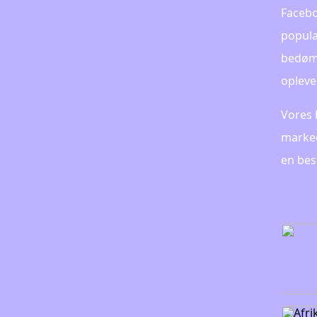
Faceboo
popula
bedømm
oplevel
Vores 
marked
en best