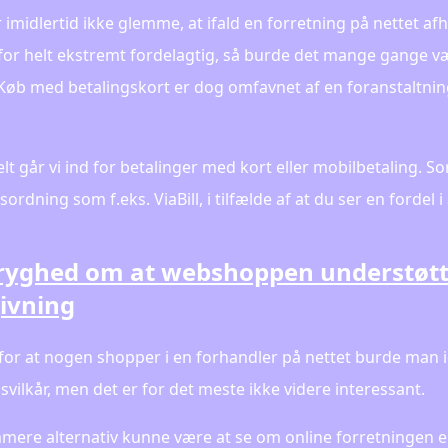
 imidlertid ikke glemme, at ifald en forretning på nettet af
for helt ekstremt fordelagtig, så burde det mange gange v
 Køb med betalingskort er dog omfavnet af en foranstaltni
lt går vi ind for betalinger med kort eller mobilbetaling. S
ordning som f.eks. ViaBill, i tilfælde af at du ser en fordel 
ryghed om at webshoppen understøtte
ivning
for at nogen shopper i en forhandler på nettet burde man i
svilkår, men det er for det meste ikke videre interessant.
mere alternativ kunne være at se om online forretningen er