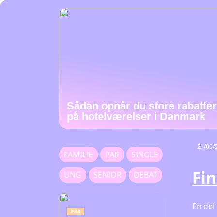
Sådan opnår du store rabatter
på hotelværelser i Danmark
21/09/
FAMILIE
PAR
SINGLE
Fin
UNG
SENIOR
DEBAT
En del
PAR