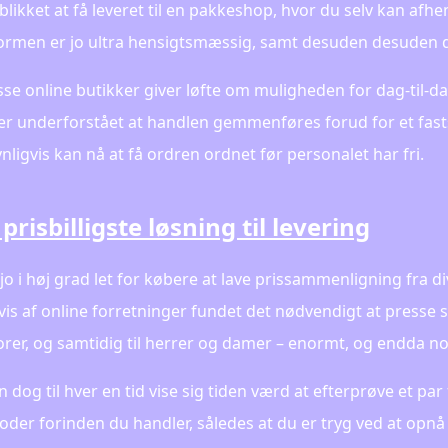
eblikket at få leveret til en pakkeshop, hvor du selv kan afh
ormen er jo ultra hensigtsmæssig, samt desuden desuden d
se online butikker giver løfte om muligheden for dag-til-da
 er underforstået at handlen gemmenføres forud for et fast
nligvis kan nå at få ordren ordnet før personalet har fri.
prisbilligste løsning til levering
 jo i høj grad let for købere at lave prissammenligning fra 
is af online forretninger fundet det nødvendigt at presse 
niorer, og samtidig til herrer og damer – enormt, og endda 
 dog til hver en tid vise sig tiden værd at efterprøve et par
oder forinden du handler, således at du er tryg ved at opnå d