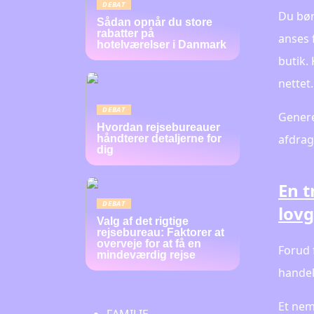
DEBAT
Du bør
Sådan opnår du store
rabatter på
anses 
hotelværelser i Danmark
butik.
nettet.
DEBAT
Genere
Hvordan rejsebureauer
afdrags
håndterer detaljerne for
dig
En t
DEBAT
lovg
Valg af det rigtige
rejsebureau: Faktorer at
overveje for at få en
Forud 
mindeværdig rejse
handel
Et nem