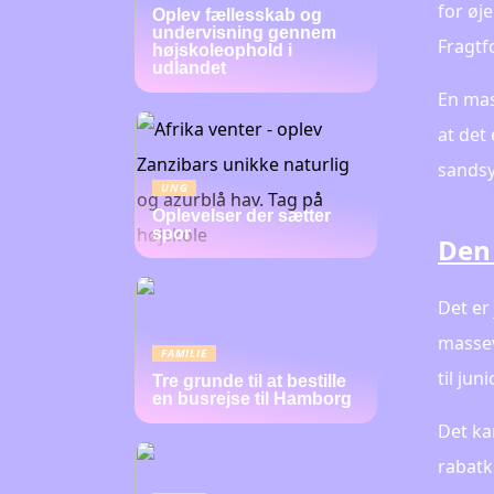
for øj
Oplev fællesskab og
undervisning gennem
Fragtf
højskoleophold i
udlandet
En mas
at det
sandsy
UNG
Oplevelser der sætter
spor
Den 
Det er
massev
FAMILIE
til ju
Tre grunde til at bestille
en busrejse til Hamborg
Det kan
rabatk