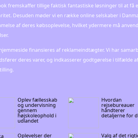
k fremskaffer tillige faktisk fantastiske løsninger til at få 
ritet. Desuden møder vi en række online selskaber i Danmar
else af deres købsoplevelse, hvilket ydermere må anvendes 
ser.
hjemmeside finansieres af reklameindtægter. Vi har samarb
sfører deres varer, og indkasserer godtgørelse i tilfælde af
illing.
Oplev fællesskab
Hvordan
og undervisning
rejsebureauer
gennem
håndterer
højskoleophold i
detaljerne for d
udlandet
Oplevelser der
Valg af det rigt