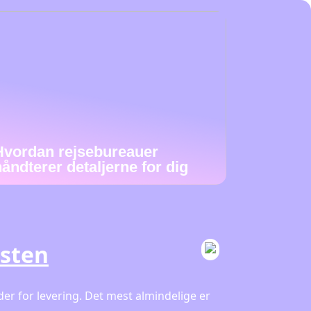
Hvordan rejsebureauer
håndterer detaljerne for dig
esten
er for levering. Det mest almindelige er