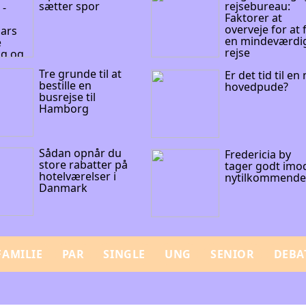
sætter spor
rejsebureau:
Faktorer at
overveje for at 
en mindeværdi
rejse
Tre grunde til at
Er det tid til en
bestille en
hovedpude?
busrejse til
Hamborg
Sådan opnår du
Fredericia by
store rabatter på
tager godt imo
hotelværelser i
nytilkommend
Danmark
FAMILIE
PAR
SINGLE
UNG
SENIOR
DEBA