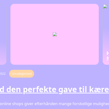
2022
Uncategorized
d den perfekte gave til kær
 online shops giver efterhånden mange forskellige mulighed