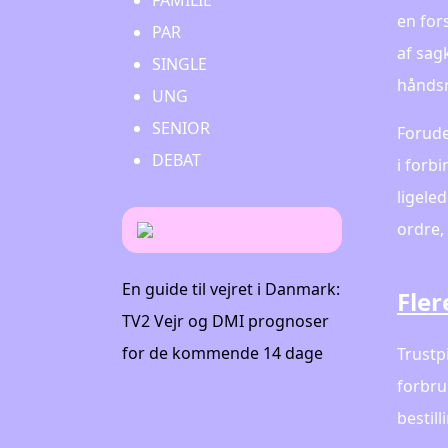
FAMILIE
en for
PAR
af sag
SINGLE
håndsr
UNG
SENIOR
Forude
DEBAT
i forb
ligele
ordre,
En guide til vejret i Danmark:
Fler
TV2 Vejr og DMI prognoser
for de kommende 14 dage
Trustp
forbru
bestill