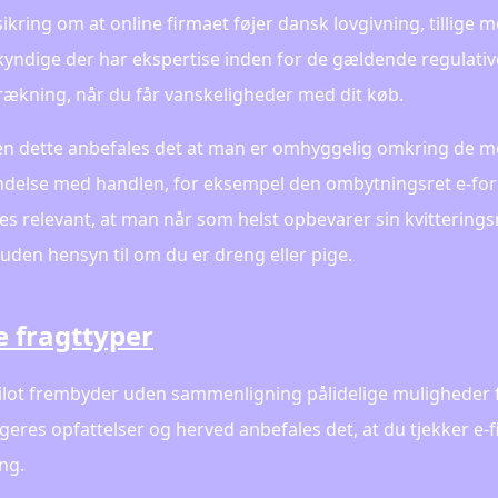
sikring om at online firmaet føjer dansk lovgivning, tillige 
kyndige der har ekspertise inden for de gældende regulativ
ækning, når du får vanskeligheder med dit køb.
n dette anbefales det at man er omhyggelig omkring de mest
indelse med handlen, for eksempel den ombytningsret e-forr
des relevant, at man når som helst opbevarer sin kvitterings
 uden hensyn til om du er dreng eller pige.
e fragttyper
ilot frembyder uden sammenligning pålidelige muligheder fo
geres opfattelser og herved anbefales det, at du tjekker e-
ing.