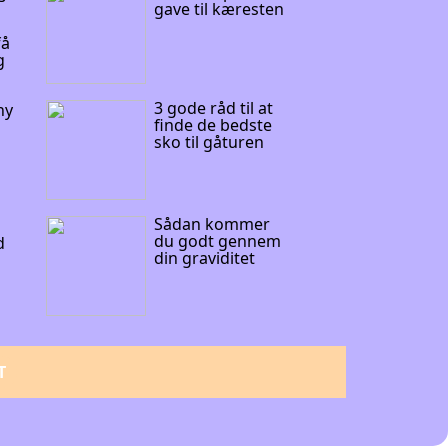
gave til kæresten
få
g
3 gode råd til at
 ny
finde de bedste
sko til gåturen
Sådan kommer
du godt gennem
d
din graviditet
e
T