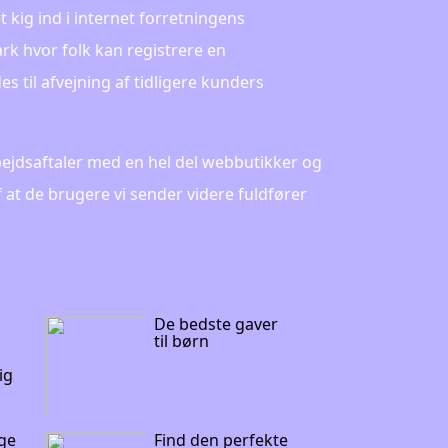
et kig ind i internet forretningens
k hvor folk kan registrere en
til afvejning af tidligere kunders
ejdsaftaler med en hel del webbutikker og
 at de brugere vi sender videre fuldfører
De bedste gaver
til børn
ig
ige
Find den perfekte